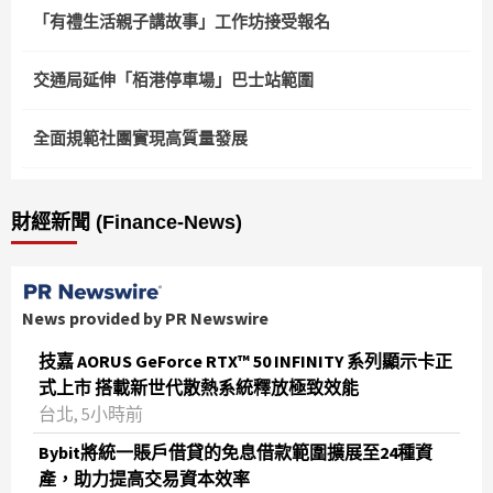
「有禮生活親子講故事」工作坊接受報名
交通局延伸「栢港停車場」巴士站範圍
全面規範社團實現高質量發展
財經新聞 (Finance-News)
News provided by PR Newswire
技嘉 AORUS GeForce RTX™ 50 INFINITY 系列顯示卡正
式上市 搭載新世代散熱系統釋放極致效能
台北, 5小時前
Bybit將統一賬戶借貸的免息借款範圍擴展至24種資
產，助力提高交易資本效率