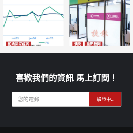
葡語國家經貿
澳聞
重點新聞
巴西7月IGP-DI綜合物價指數
社團法律制度即日起公開諮詢
下跌0.86%
危害國安社團可被消滅不得上
2026-08-11
訴
2026-08-11
喜歡我們的資訊 馬上訂閱！