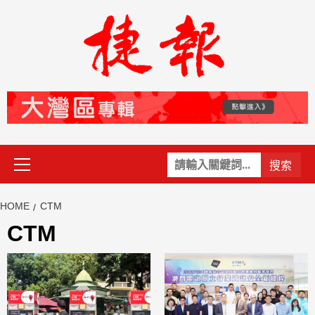
Skip
to
content
Primary
關
Menu
鍵
字:
HOME
CTM
CTM