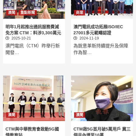
澳聞
重點新聞
商業
明年1月起推出通訊服務費減
澳門電訊成功拓展ISO/IEC
免方案 CTM：料涉3,300萬元
27001多元範疇認證
2025-10-21
2024-11-19
澳門電訊（CTM）昨舉行新
為銳意革新持續提升及保障
聞發…
作為智…
澳聞
澳聞
CTM與中華教育會啟動5G國
CTM啟5G首月破5萬用戶 冀三
情教育站
個月內增至10萬