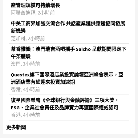
產管理規模可持續增長
阿聯酋迪拜, 2小時前
中美工商界加強交流合作 共話產業鏈供應鏈協同發展
新機遇
芝加哥, 2小時前
茶香雅韻：澳門瑞吉酒吧攜手 Saicho 呈獻期間限定下
午茶體驗
澳門, 3小時前
Questex旗下國際酒店業投資論壇亞洲峰會表示，亞
洲酒店業有望迎來投資加速期
香港, 4小時前
復星國際榮膺《全球銀行與金融評論》三項大獎，
ESG、企業社會責任及品牌實力再獲國際權威認可
香港, 4小時前
更多新聞