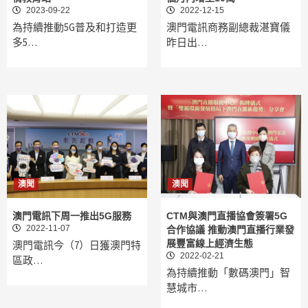
2023-09-22
2022-12-15
為持續推動5G普及和打造更
澳門電訊商務副總裁湛寶儀
多5…
昨日出…
澳聞
澳聞
澳門電訊下周一推出5G服務
CTM與澳門直播協會簽署5G
2022-11-07
合作協議 推動澳門直播行業發
展豐富線上經濟生態
澳門電訊今（7）日獲澳門特
2022-02-21
區政…
為持續推動「數碼澳門」智
慧城市…