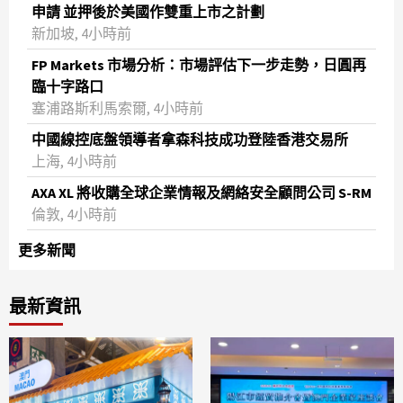
申請 並押後於美國作雙重上市之計劃
新加坡, 4小時前
FP Markets 市場分析：市場評估下一步走勢，日圓再
臨十字路口
塞浦路斯利馬索爾, 4小時前
中國線控底盤領導者拿森科技成功登陸香港交易所
上海, 4小時前
AXA XL 將收購全球企業情報及網絡安全顧問公司 S-RM
倫敦, 4小時前
更多新聞
最新資訊