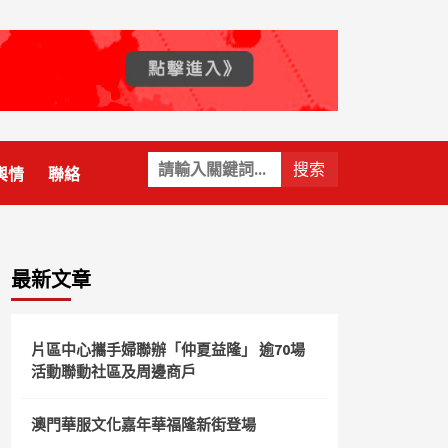
關
輿情
聯絡
鍵
字:
最新文章
片區中心攜手婦聯辦「仲夏益隆」 逾70場
活動聯動社區及周邊商戶
澳門華服文化嘉年華福隆新街登場