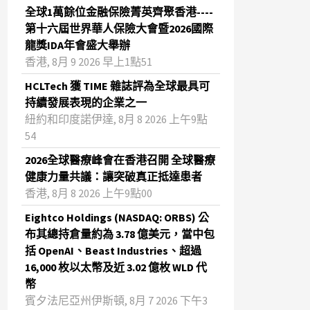
全球1萬餘位金融保險菁英齊聚香港----
第十六屆世界華人保險大會暨2026國際
龍獎IDA年會盛大舉辦
香港, 8月 9 2026 早上1點51
HCLTech 獲 TIME 雜誌評為全球最具可
持續發展表現的企業之一
紐約和印度諾伊達, 8月 8 2026 上午9點
54
2026全球醫療峰會在香港召開 全球醫療
健康力量共議：讓突破真正抵達患者
香港, 8月 8 2026 上午9點00
Eightco Holdings (NASDAQ: ORBS) 公
布其總持倉量約為 3.78 億美元，當中包
括 OpenAI、Beast Industries、超過
16,000 枚以太幣及近 3.02 億枚 WLD 代
幣
賓夕法尼亞州伊斯頓, 8月 7 2026 下午3