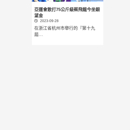
亞運會散打75公斤級蔡飛龍今坐銀
望金
2023-09-28
在浙江省杭州巿舉行的『第十九
屆…