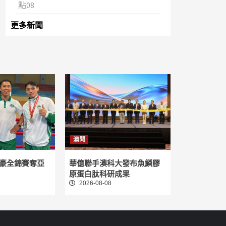
點08
更多新聞
澳聞
豪全錦賽奪亞
華億聯手澳科大發布魚鱗膠
原蛋白肽科研成果
2026-08-08