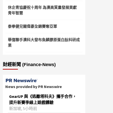
休企青協慶祝十周年 為澳高質量發展貢獻
青年智慧
泰拳健兒關偉豪全錦賽奪亞軍
華億聯手澳科大發布魚鱗膠原蛋白肽科研成
果
財經新聞 (Finance-News)
News provided by PR Newswire
GearUP 與《逃離塔科夫》攜手合作，
提升新賽季線上遊戲體驗
新加坡, 5小時前