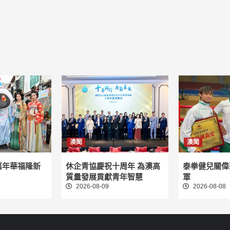
澳聞
澳聞
嘉年華福隆新
休企青協慶祝十周年 為澳高
泰拳健兒關偉
質量發展貢獻青年智慧
軍
2026-08-09
2026-08-08