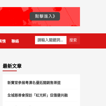
關
輿情
聯絡
鍵
字:
最新文章
新寶堂參展粵澳名優拓闊銷售渠道
全城慈善會探訪「虹光軒」促傷健共融