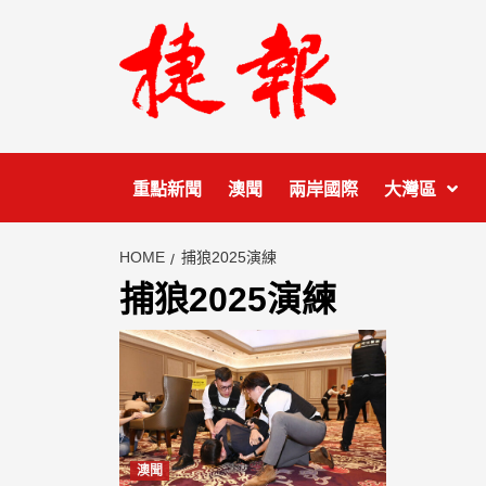
Skip
to
content
重點新聞
澳聞
兩岸國際
大灣區
HOME
捕狼2025演練
捕狼2025演練
澳聞