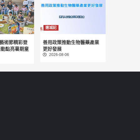
連城記
藝術節精彩登
善用政策推動生物醫藥產業
活動點亮暑期童
更好發展
2026-08-06