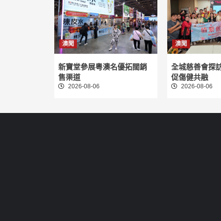
澳聞
澳聞
新寶堂參展粵澳名優拓闊銷
全城慈善會探
售渠道
促傷健共融
2026-08-06
2026-08-06