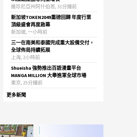
維珍尼亞州阿什伯恩, 31分鐘前
新加坡TOKEN2049重磅回歸 年度行業
頂級盛會再度啟幕
新加坡, 一小時前
三一在南美和泰國完成重大設備交付，
全球佈局持續拓展
上海, 2小時前
Shueisha 強勢推出百語漫畫平台
MANGA MILLION 大舉進軍全球市場
東京, 25分鐘前
更多新聞