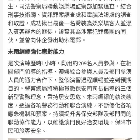
生，司法警察局聯動娛樂場監察部加緊追查，結合
刑事技術廳、資訊罪案調查處和電腦法證處的調查
和取證，成功揪出最後一名喬裝為娛樂場客人並混
入賓客群內的匪徒，證實其為涉案犯罪集團的同
伙，並曾向休企發出勒索電郵。
未雨綢繆強化應對能力
是次演練歷時1小時，動用約209名人員參與，在相
關部門領導的指導、澳娛綜合參與人員及部門參演
人員的通力合作下，整個演習過程順暢並達到預期
目的。警察總局將積極貫徹保安司司長倡導的三個
新型警務理念，秉持居安思危、未雨綢繆的執法態
度，透過各項警務行動和聯合演練，不斷優化各項
應急機制和預案，持續提升各保安部隊及部門間的
聯動協作能力，以維護澳門良好治安環境，保障市
民和旅客安全。