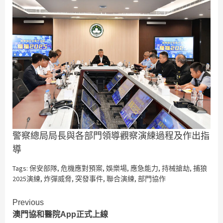
警察總局局長與各部門領導觀察演練過程及作出指
導
Tags:
保安部隊
,
危機應對預案
,
娛樂場
,
應急能力
,
持械搶劫
,
捕狼
2025演練
,
炸彈威脅
,
突發事件
,
聯合演練
,
部門協作
Continue
Previous
澳門協和醫院App正式上線
Reading