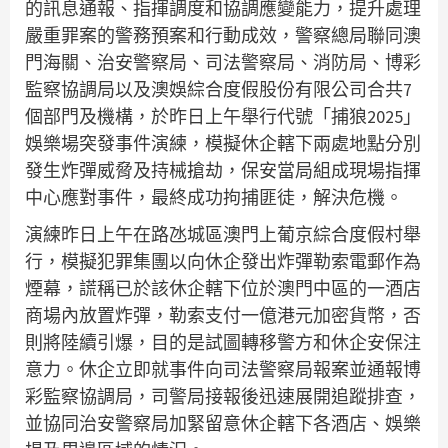
的訊息通報、指揮調度和協調應變能力，提升處理
嚴重罪案的警務預案和行動成效，警察總局聯同澳
門海關、治安警察局、司法警察局、消防局、博彩
監察協調局以及澳娛綜合度假股份有限公司合共7
個部門及機構，於昨日上午舉行代號「捕狼2025」
娛樂場突發事件演練，模擬休企轄下兩處地點分別
發生炸彈威脅及持械搶劫，保安當局組成現場指揮
中心應對事件，最終成功拘捕匪徒，解決危機。
演練昨日上午在路氹城區澳門上葡京綜合度假村舉
行，模擬犯罪集團以向休企發出炸彈勒索電郵作為
煙幕，謊稱已於該休企轄下位於澳門中區的一酒店
商場內放置炸彈，勒索支付一億港元加密貨幣，否
則將陸續引爆，目的是試圖轉移警方和休企安保注
意力。休企立即就事件向司法警察局報案並通報博
彩監察協調局，司警局接報後迅速展開追蹤排查，
並協同治安警察局加緊留意休企轄下各酒店、娛樂