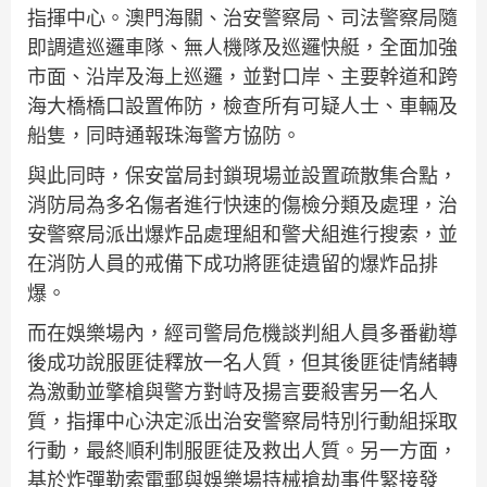
指揮中心。澳門海關、治安警察局、司法警察局隨
即調遣巡邏車隊、無人機隊及巡邏快艇，全面加強
市面、沿岸及海上巡邏，並對口岸、主要幹道和跨
海大橋橋口設置佈防，檢查所有可疑人士、車輛及
船隻，同時通報珠海警方協防。
與此同時，保安當局封鎖現場並設置疏散集合點，
消防局為多名傷者進行快速的傷檢分類及處理，治
安警察局派出爆炸品處理組和警犬組進行搜索，並
在消防人員的戒備下成功將匪徒遺留的爆炸品排
爆。
而在娛樂場內，經司警局危機談判組人員多番勸導
後成功說服匪徒釋放一名人質，但其後匪徒情緒轉
為激動並擎槍與警方對峙及揚言要殺害另一名人
質，指揮中心決定派出治安警察局特別行動組採取
行動，最終順利制服匪徒及救出人質。另一方面，
基於炸彈勒索電郵與娛樂場持械搶劫事件緊接發