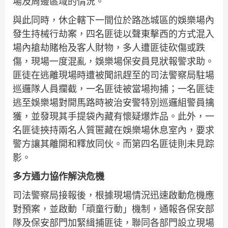
場及周邊區域的情況。
與此同時，休企轄下一間位於路氹城區的娛樂場內
發生持械行劫案，四名匪徒以聲東擊西的方式混入
場內搶劫賭枱及客人財物，多人遭匪徒砍傷或跌
傷，現場一度混亂，娛樂場保安員見狀報警求助。
匪徒在逃離現場時遭被聞訊趕至的司法警察局駐場
巡邏隊人員攔截，一名匪徒被當場拘捕；一名匪徒
逃至娛樂場對開馬路時被治安警特別巡邏組警員擒
獲，並發現其手提袋內藏有懷疑爆炸品。此外，一
名匪徒挾持兩名人質匿藏在娛樂場休息室內，要求
警方讓其離開和釋放同伙。而第四名匪徒則未見踪
影。
多方通力協作解決危機
司法警察局接報後，根據現場情況迅速啟動危機應
對預案，並啟動「頑童行動」機制，通報各保安部
隊及保安部門加緊緝捕匪徒，聯同各部門設立現場