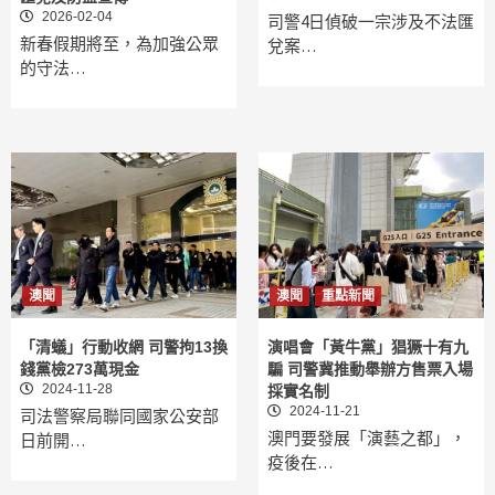
2026-02-04
司警4日偵破一宗涉及不法匯
新春假期將至，為加強公眾
兌案…
的守法…
澳聞
澳聞
重點新聞
「清蟻」行動收網 司警拘13換
演唱會「黃牛黨」猖獗十有九
錢黨檢273萬現金
騙 司警冀推動舉辦方售票入場
2024-11-28
採實名制
2024-11-21
司法警察局聯同國家公安部
澳門要發展「演藝之都」，
日前開…
疫後在…