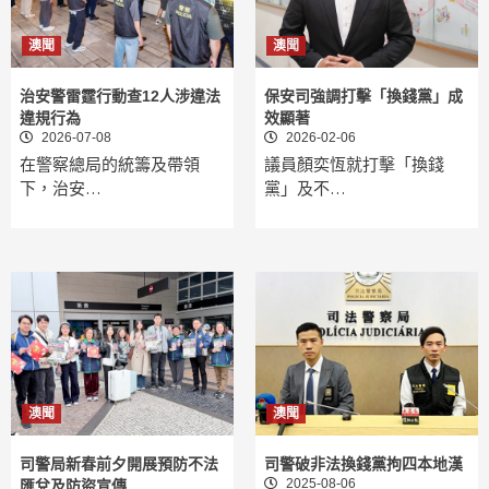
澳聞
澳聞
治安警雷霆行動查12人涉違法
保安司強調打擊「換錢黨」成
違規行為
效顯著
2026-07-08
2026-02-06
在警察總局的統籌及帶領
議員顏奕恆就打擊「換錢
下，治安…
黨」及不…
澳聞
澳聞
司警局新春前夕開展預防不法
司警破非法換錢黨拘四本地漢
2025-08-06
匯兌及防盜宣傳