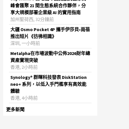
峰會匯聚 21 間生態系統合作夥伴，分
享大規模部署企業級 AI 的實用指南
加州聖荷西, 32分鐘前
大疆 Osmo Pocket 4P 攜手伊莎貝•雨蓓
推出短片《彷彿相識》
深圳, 一小時前
Metalpha在市場波動中公佈2026財年總
資產實現突破
‌香港, 2小時前
Synology® 群暉科技發表 DiskStation
neo+ 系列，以低入手門檻享有高效能
體驗
香港, 4小時前
更多新聞