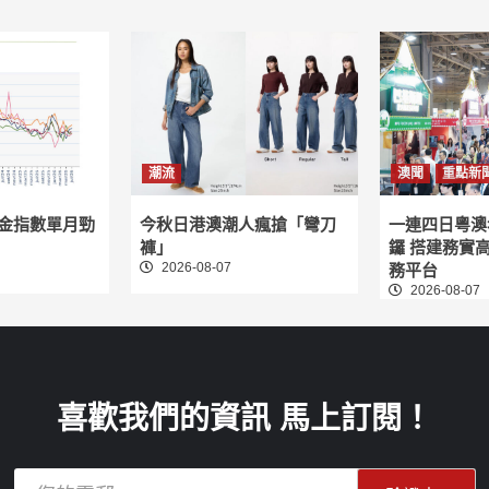
潮流
澳聞
重點新
租金指數單月勁
今秋日港澳潮人瘋搶「彎刀
一連四日粵澳
褲」
鑼 搭建務實
2026-08-07
務平台
2026-08-07
喜歡我們的資訊 馬上訂閱！