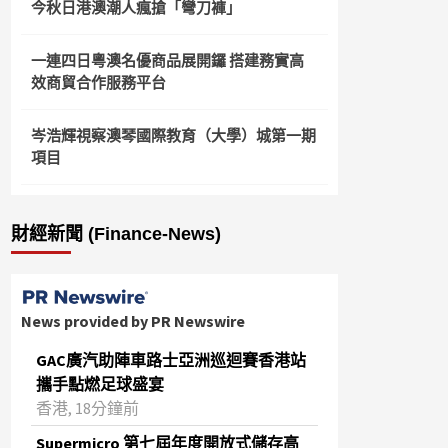
今秋日港澳潮人瘋搶「彎刀褲」
一連四日粵澳名優商品展開鑼 搭建務實高
效商貿合作服務平台
岑浩輝視察澳琴國際教育（大學）城第一期
項目
財經新聞 (Finance-News)
News provided by PR Newswire
GAC廣汽助陣車路士亞洲巡迴賽香港站
攜手點燃足球盛宴
香港, 18分鐘前
Supermicro 第七屆年度開放式儲存高