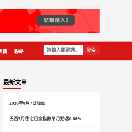
關
輿情
聯絡
鍵
字:
最新文章
2026年8月7日版面
巴西7月住宅租金指數單月勁漲0.66%