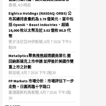
香港, 4小時前
Eightco Holdings (NASDAQ: ORBS) 公
布其總持倉量約為 3.78 億美元，當中包
括 OpenAI、Beast Industries、超過
16,000 枚以太幣及近 3.02 億枚 WLD 代
幣
賓夕法尼亞州伊斯頓, 8月 7 2026 下午3
點08
MetaOptics聚焦推進超透鏡商業化 撤
回納斯達克上市申請 並押後於美國作雙
重上市之計劃
新加坡, 8月 7 2026 下午2點30
FP Markets 市場分析：市場評估下一步
走勢，日圓再臨十字路口
塞浦路斯利馬索爾, 8月 7 2026 下午2點
30