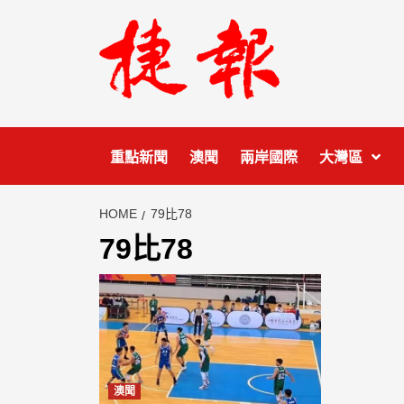
Skip
to
content
重點新聞
澳聞
兩岸國際
大灣區
HOME
79比78
79比78
澳聞