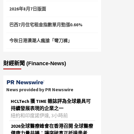
2026年8月7日版面
巴西7月住宅租金指數單月勁漲0.66%
今秋日港澳潮人瘋搶「彎刀褲」
財經新聞 (Finance-News)
News provided by PR Newswire
HCLTech 獲 TIME 雜誌評為全球最具可
持續發展表現的企業之一
紐約和印度諾伊達, 3小時前
2026全球醫療峰會在香港召開 全球醫療
健康力量共議：讓突破真正抵達患者