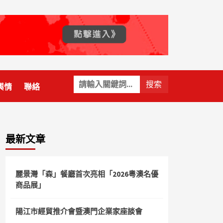
關
輿情
聯絡
鍵
字:
最新文章
麗景灣「森」餐廳首次亮相「2026粵澳名優
商品展」
陽江市經貿推介會暨澳門企業家座談會