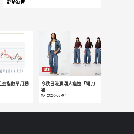
更多新聞
潮流
租金指數單月勁
今秋日港澳潮人瘋搶「彎刀
褲」
2026-08-07