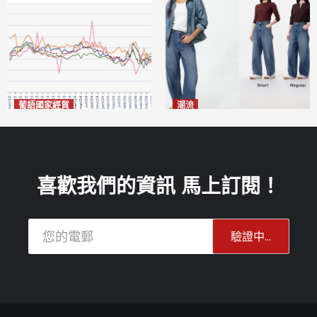
葡語國家經貿
潮流
巴西7月住宅租金指數單月勁
今秋日港澳潮人瘋搶「彎刀
漲0.66%
褲」
2026-08-07
2026-08-07
喜歡我們的資訊 馬上訂閱！