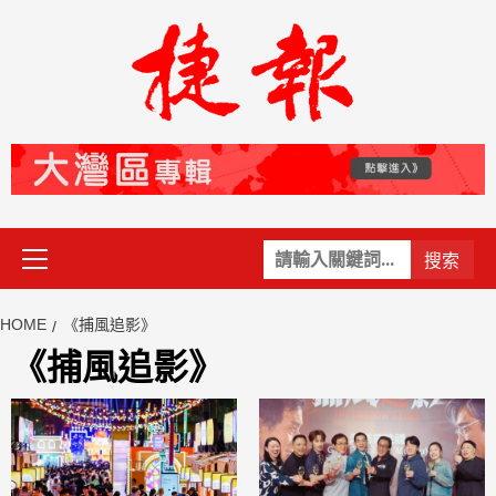
Skip
to
content
Primary
關
Menu
鍵
字:
HOME
《捕風追影》
《捕風追影》