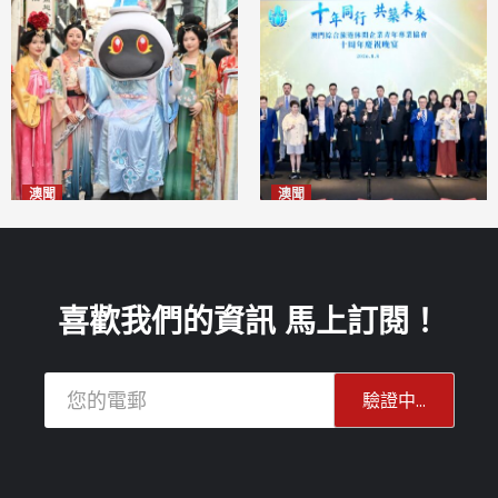
澳聞
澳聞
澳門華服文化嘉年華福隆新街
休企青協慶祝十周年 為澳高質
登場
量發展貢獻青年智慧
2026-08-09
2026-08-09
喜歡我們的資訊 馬上訂閱！