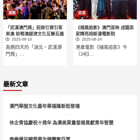
澳聞
商業
「武漢澳門周」招商引資引客
《捕風追影》澳門首映 成龍梁
來澳 助鄂澳經濟文化互聯互通
家輝亮相新濠電影院
2025-09-10
2025-08-24
為期四天的「湖北‧武漢澳
港產電影《捕風追影》今
門周」…
（24日…
最新文章
澳門華服文化嘉年華福隆新街登場
休企青協慶祝十周年 為澳高質量發展貢獻青年智慧
泰拳健兒關偉豪全錦賽奪亞軍