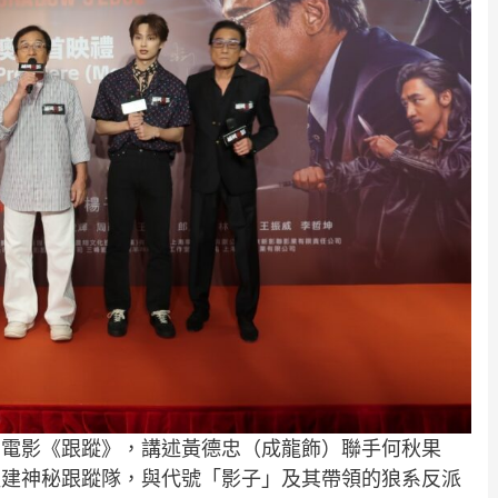
的電影《跟蹤》，講述黃德忠（成龍飾）聯手何秋果
組建神秘跟蹤隊，與代號「影子」及其帶領的狼系反派