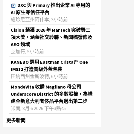
DXC 與 Primary 推出企業 AI 專用的
AI 原生零信任平台
維珍尼亞州阿什本, 3小時前
Cision 榮獲 2026 年 MarTech 突破獎三
項大獎，涵蓋社交聆聽、新聞稿發佈及
AEO 領域
芝加哥, 5小時前
KANEBO 選用 Eastman Cristal™ One
IM812 打造高級外蓋包裝
田納西州金斯波特, 6小時前
MondeVita 收購 Magliano 母公司
Underscore District 的多數股權，為構
建全新意大利奢侈品平台邁出第二步
米蘭, 8月 6 2026 下午3點45
更多新聞