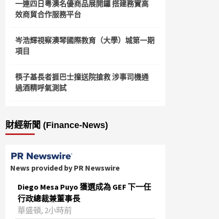
一連四日粵澳名優商品展開鑼 搭建務實高
效商貿合作服務平台
岑浩輝視察澳琴國際教育（大學）城第一期
項目
筷子基長者捱巴士撞送院搶救 涉事司機通
過酒精呼氣測試
財經新聞 (Finance-News)
News provided by PR Newswire
Diego Mesa Puyo 獲選成為 GEF 下一任
行政總裁兼董事長
華盛頓, 2小時前