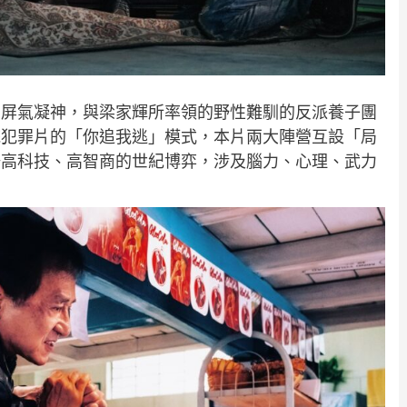
，屏氣凝神，與梁家輝所率領的野性難馴的反派養子團
統犯罪片的「你追我逃」模式，本片兩大陣營互設「局
場高科技、高智商的世紀博弈，涉及腦力、心理、武力