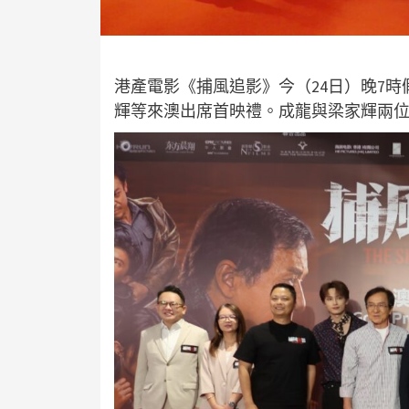
港產電影《捕風追影》今（24日）晚7
輝等來澳出席首映禮。成龍與梁家輝兩