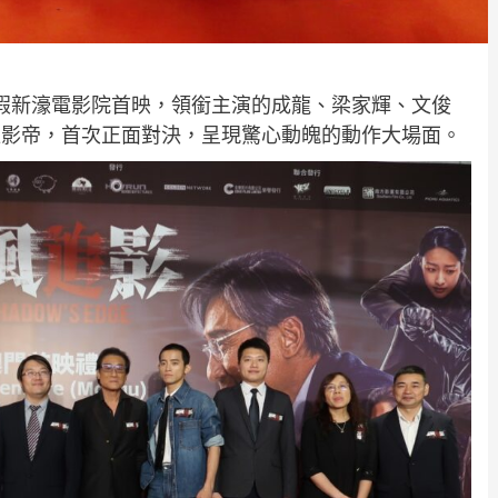
時假新濠電影院首映，領銜主演的成龍、梁家輝、文俊
位影帝，首次正面對決，呈現驚心動魄的動作大場面。