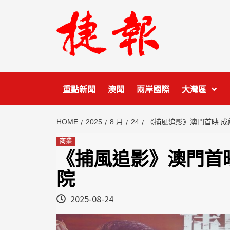
Skip
to
content
重點新聞
澳聞
兩岸國際
大灣區
HOME
2025
8 月
24
《捕風追影》澳門首映 
商業
《捕風追影》澳門首
院
2025-08-24