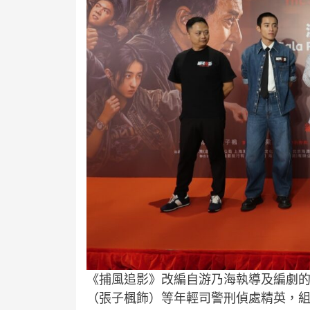
《捕風追影》改編自游乃海執導及編劇
（張子楓飾）等年輕司警刑偵處精英，