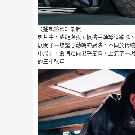
《捕風追影》劇照
影片中，成龍與張子楓攜手領導追蹤隊
展開了一場驚心動魄的對決。不同於傳
中局」，劇情走向出乎意料，上演了一
的三重較量。