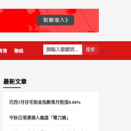
關
輿情
聯絡
鍵
字:
最新文章
巴西7月住宅租金指數單月勁漲0.66%
今秋日港澳潮人瘋搶「彎刀褲」