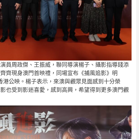
代演員周政傑、王振威，聯同導演楊子、攝影指導錢添
，齊齊現身澳門首映禮，同場宣布《捕風追影》明
在香港公映。楊子表示，來澳與觀眾見面感到十分榮
電影也受到影迷喜愛，感到高興，希望得到更多澳門觀