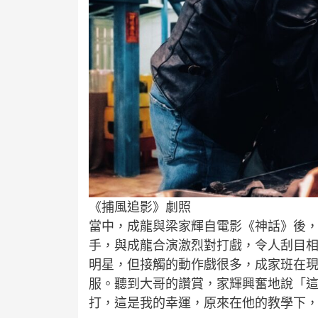
《捕風追影》劇照
當中，成龍與梁家輝自電影《神話》後
手，與成龍合演激烈對打戲，令人刮目
明星，但接觸的動作戲很多，成家班在
服。聽到大哥的讚賞，家輝興奮地說「
打，這是我的幸運，原來在他的教學下