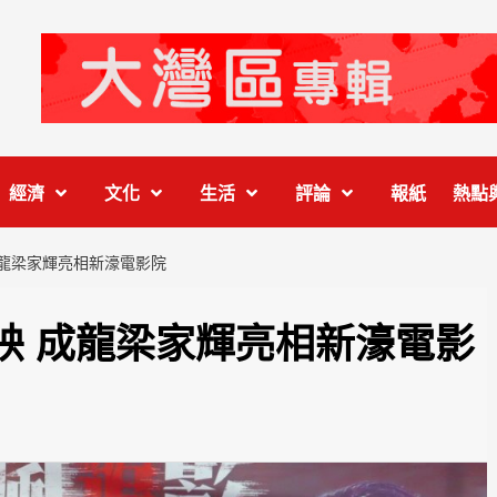
經濟
文化
生活
評論
報紙
熱點
成龍梁家輝亮相新濠電影院
映 成龍梁家輝亮相新濠電影