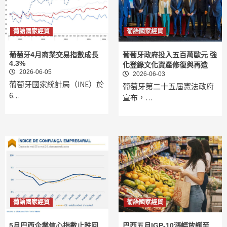
葡語國家經貿
葡語國家經貿
葡萄牙4月商業交易指數成長
葡萄牙政府投入五百萬歐元 強
4.3%
化登錄文化資產修復與再造
2026-06-05
2026-06-03
葡萄牙國家統計局（INE）於
葡萄牙第二十五屆憲法政府
6…
宣布，…
葡語國家經貿
葡語國家經貿
5月巴西企業信心指數止跌回
巴西五月IGP-10漲幅放緩至