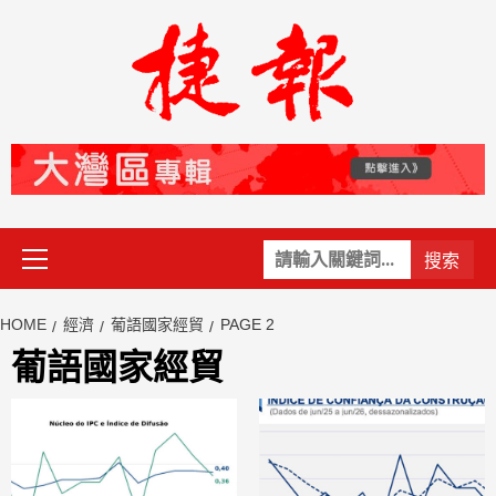
Skip
to
content
Primary
關
Menu
鍵
字:
HOME
經濟
葡語國家經貿
PAGE 2
葡語國家經貿