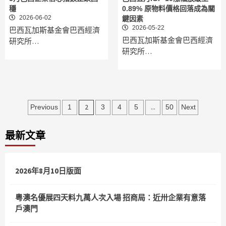
穩
0.89% 原物料價格回落成為關
2026-06-02
鍵因素
2026-05-22
巴西瓦加斯基金會巴西經濟
巴西瓦加斯基金會巴西經濟
研究所…
研究所…
文
2
...
Previous
1
3
4
5
50
Next
章
最新文章
分
頁
2026年8月10日版面
粵澳名優展四天料九萬人次入場 招商局：近卅企業有意落
戶澳門