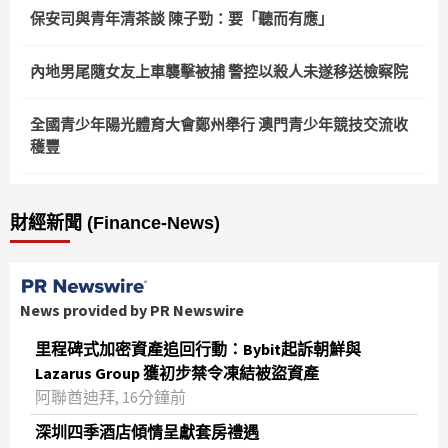
保安司與青年清茶談 陳子勁：要「聽而有應」
內地男尾隨女友上車襲擊被捕 警控以殺人未遂移送檢察院
全國青少年陽光體育大會鄭州舉行 澳門青少年競技交流收
穫豐
財經新聞 (Finance-News)
News provided by PR Newswire
里程碑式加密資產追回行動：Bybit起訴朝鮮與
Lazarus Group 獲初步禁令凍結被盜資產
阿聯酋迪拜, 16分鐘前
深圳四季酒店傾情呈獻套房禮遇