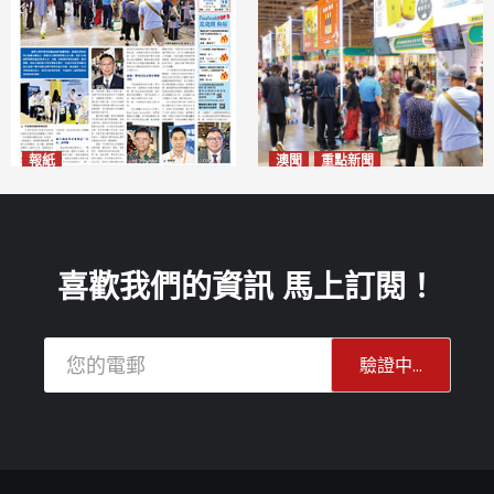
報紙
澳聞
重點新聞
2026年8月10日版面
粵澳名優展四天料九萬人次入
2026-08-10
場 招商局：近卅企業有意落戶
澳門
2026-08-10
喜歡我們的資訊 馬上訂閱！