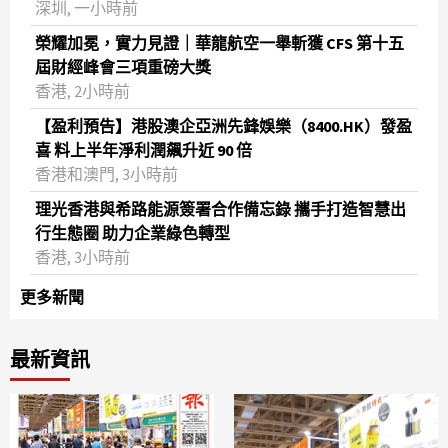
深圳, 一小時前
榮耀加冕，實力見證｜華龍航空一舉斬獲 CFS 第十五
屆財經峰會三項重磅大獎
香港, 2小時前
【盈利預告】港股澳企亞洲先鋒娛樂（8400.HK）發盈
喜 料上半年淨利潤飆升近 90 倍
香港和澳門, 3小時前
理光香港與希路能源簽署合作備忘錄 攜手打造智慧出
行生態圈 助力企業綠色轉型
香港, 3小時前
更多新聞
最新資訊