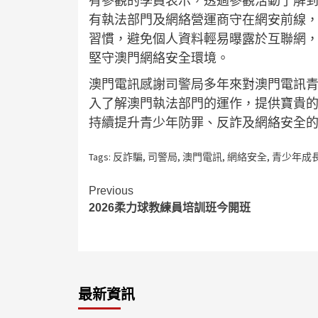
有參觀的學員表示，透過參觀活動了解
有執法部門及網絡營運商守在網安前線
習慣，避免個人資料輕易曝露於互聯網
堅守澳門網絡安全環境。
澳門電訊感謝司警局多年來對澳門電訊
入了解澳門執法部門的運作，提供寶貴
持續提升青少年防罪、反詐及網絡安全
Tags:
反詐騙
,
司警局
,
澳門電訊
,
網絡安全
,
青少年成
Continue
Previous
2026柔力球教練員培訓班今開班
Reading
最新資訊