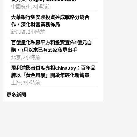
中國杭州, 2小時前
大華銀行與安聯投資達成戰略分銷合
作，深化財富業務佈局
新加坡, 2小時前
百億量化私募平方和投資宣佈1億元自
購，7月以來已有25家私募出手
北京, 2小時前
飛利浦影音首度亮相ChinaJoy：百年品
牌以「黃色風暴」開啟年輕化新篇章
上海, 3小時前
更多新聞