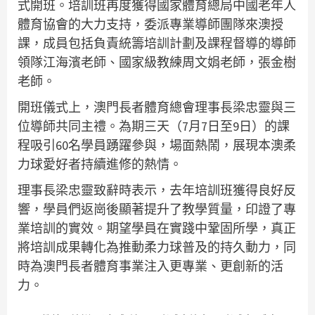
式開班。培訓班再度獲得國家體育總局中國老年人
體育協會的大力支持，委派專業導師團隊來澳授
課，成員包括負責統籌培訓計劃及課程督導的導師
領隊江海濱老師、國家級教練周文娟老師，張金樹
老師。
開班儀式上，澳門長者體育總會理事長梁忠靈與三
位導師共同主禮。為期三天（7月7日至9日）的課
程吸引60名學員踴躍參與，場面熱鬧，展現本澳柔
力球愛好者持續進修的熱情。
理事長梁忠靈致辭時表示，去年培訓班獲得良好反
響，學員們返崗後顯著提升了教學質量，印證了專
業培訓的實效。期望學員在實踐中鞏固所學，真正
將培訓成果轉化為推動柔力球普及的持久動力，同
時為澳門長者體育事業注入更專業、更創新的活
力。