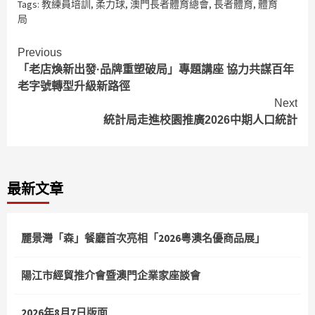
Tags:
教練員培訓
,
柔力球
,
澳門長者體育總會
,
長者體育
,
體育
局
Continue
Previous
「老店煥新出發·品牌重塑破局」專題講座 協力共謀百年
Reading
老字號轉型升級新路徑
Next
統計局走進校園推廣2026中期人口統計
最新文章
麗景灣「森」餐廳首次亮相「2026粵澳名優商品展」
陽江市經貿推介會暨澳門企業家座談會
2026年8月7日版面