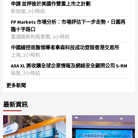
申請 並押後於美國作雙重上市之計劃
新加坡, 2小時前
FP Markets 市場分析：市場評估下一步走勢，日圓再
臨十字路口
塞浦路斯利馬索爾, 2小時前
中國線控底盤領導者拿森科技成功登陸香港交易所
上海, 2小時前
AXA XL 將收購全球企業情報及網絡安全顧問公司 S-RM
倫敦, 2小時前
更多新聞
最新資訊