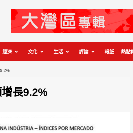
經濟
文化
生活
評論
報紙
熱點
.2%
增長9.2%