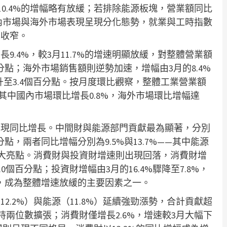
10.4%的增幅略有放緩；若排除能源板塊，營業額同比
。國內市場與海外市場表現呈現分化態勢，就業與工時指數
月收窄。
.4%，較3月11.7%的增速明顯放緩，對整體營業額
百分點；海外市場銷售額則逆勢加速，增幅由3月的8.4%
提升至3.4個百分點。按月度環比觀察，整體工業營業額
幅；其中國內市場環比增長0.8%，海外市場環比增幅達
實現同比增長。中間財與能源部門貢獻最為顯著，分別
分點，兩者同比增幅分別為9.5%與13.7%——其中能源
最大亮點。消費財與投資財增速則出現回落，消費財增
.0個百分點；投資財增幅由3月的16.4%驟降至7.8%，
分點，成為整體增速放緩的主要因素之一。
.2%）與能源（11.8%）延續強勁漲勢，合計貢獻超
持兩位數擴張；消費財僅增長2.6%，增速較3月大幅下