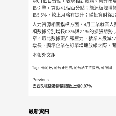
滑6.1個百分點，表現相對疲弱。海外市
長引擎，貢獻4.1個百分點；能源板塊增幅
長5.5%，較上月略有提升；僅投資財從17
人力資源相關指標方面，4月工業就業人數同
項數據分別增長0.3%與2.1%的擴張態勢
窄。環比數據更凸顯壓力，就業人數減少0.
增長，顯示企業在訂單增速放緩之際，
本報外文組
Tags:
葡萄牙
,
葡萄牙經濟
,
葡萄酒工業指數
,
葡語國
Continue
Previous
巴西5月整體物價指數上漲0.87%
Reading
最新資訊