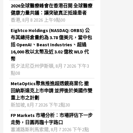
2026全球醫療峰會在香港召開 全球醫療
健康力量共議：讓突破真正抵達患者
香港, 8月 8 2026 上午9點00
Eightco Holdings (NASDAQ: ORBS) 公
布其總持倉量約為 3.78 億美元，當中包
括 OpenAI、Beast Industries、超過
16,000 枚以太幣及近 3.02 億枚 WLD 代
幣
賓夕法尼亞州伊斯頓, 8月 7 2026 下午3
點08
MetaOptics聚焦推進超透鏡商業化 撤
回納斯達克上市申請 並押後於美國作雙
重上市之計劃
新加坡, 8月 7 2026 下午2點30
FP Markets 市場分析：市場評估下一步
走勢，日圓再臨十字路口
塞浦路斯利馬索爾, 8月 7 2026 下午2點