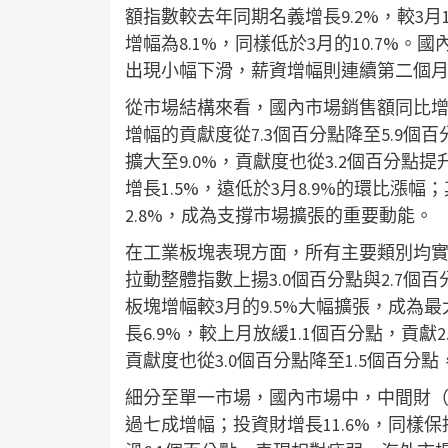
額指數較去年同期名義增長9.2%，較3月
增幅為8.1%，同樣低於3月的10.7%
出現小幅下滑，薪資增幅則連續第二個
從市場結構來看，國內市場銷售額同比增長9
增幅的貢獻度從7.3個百分點降至5.9個
擴大至9.0%，貢獻度也從3.2個百分點
增長1.5%，遠低於3月8.9%的環比漲
2.8%，成為支撐市場擴張的重要動能。
在工業板塊表現方面，所有主要類別均
拉動整體指數上揚3.0個百分點與2.7個百
板塊增幅較3月的9.5%大幅擴張，成為
長6.9%，較上月放緩1.1個百分點，貢獻2
貢獻度也從3.0個百分點降至1.5個百
細分至單一市場，國內市場中，中間財（12
過七成增幅；投資財增長11.6%，同樣保