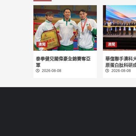
澳聞
澳聞
泰拳健兒關偉豪全錦賽奪亞
華億聯手澳科
軍
原蛋白肽科研
2026-08-08
2026-08-08