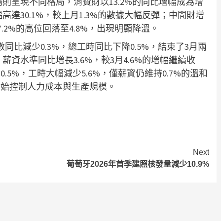
場則呈現不同格局，消費財以13.2%的同比增幅成為增
高達30.1%，較上月1.3%的數據大幅反彈；中間財增
.2%的高位回落至4.8%，出現明顯降溫。
比減少0.3%，總工時同比下降0.5%，結束了3月兩
；薪資水準同比增長3.6%，較3月4.6%的增幅繼續收
5%，工時大幅減少5.6%，僅薪資仍維持0.7%的溫和
開始控制人力成本與生產規模。
Next
葡萄牙2026年首季建照核發量減少10.9%