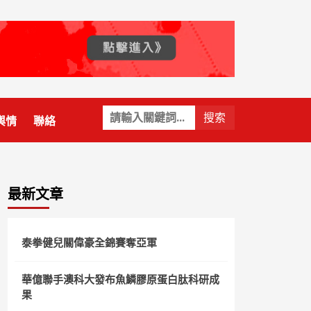
關
輿情
聯絡
鍵
字:
最新文章
泰拳健兒關偉豪全錦賽奪亞軍
華億聯手澳科大發布魚鱗膠原蛋白肽科研成
果