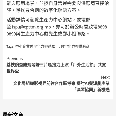
能與應用場景，並按自身營運需要與供應商直接洽
談，尋找最合適的數字化解決方案。
活動詳情可瀏覽生產力中心網站，或電郵
至 ispu@cpttm.org.mo，亦可於辦公時間致電8898
0899與生產力中心戴先生或鄭小姐聯絡。
Tags:
中小企業數字化方案體驗日
,
數字化方案供應商
Continue
Previous
荔枝碗益隆媽閣塘三片區接力上演「戶外生活節」共賞
Reading
世界盃
Next
文化局組織影視界前往合作區考察 探討AI與短劇產業
「澳琴協同」新機遇
最新文章