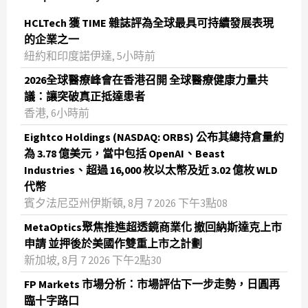
HCLTech 獲 TIME 雜誌評為全球最具可持續發展表現
的企業之一
紐約和印度諾伊達, 5小時前
2026全球醫療峰會在香港召開 全球醫療健康力量共
議：讓突破真正抵達患者
香港, 6小時前
Eightco Holdings (NASDAQ: ORBS) 公布其總持倉量約
為 3.78 億美元，當中包括 OpenAI、Beast
Industries、超過 16,000 枚以太幣及近 3.02 億枚 WLD
代幣
賓夕法尼亞州伊斯頓, 8月 7 2026 下午3點08
MetaOptics聚焦推進超透鏡商業化 撤回納斯達克上市
申請 並押後於美國作雙重上市之計劃
新加坡, 8月 7 2026 下午2點30
FP Markets 市場分析：市場評估下一步走勢，日圓再
臨十字路口