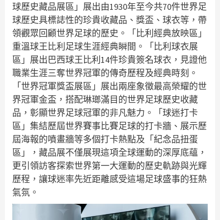
球歷史藏品展區」展出由1930年至今共70件世界足
球歷史具標誌性的珍貴收藏品、獎盃、球衣等，帶
領觀眾回顧世界足球的歷史。「比利經典放映區」
重溫球王比利足球生涯經典瞬間。「比利球衣展
區」展出巴西球王比利14件珍貴簽名球衣，見證他
職業生涯三奪世界冠軍的傳奇歷程及經典時刻。
「世界冠軍獎盃展區」展出兩座象徵最高榮耀的世
界冠軍金盃，搭配琳瑯滿目的世界足球歷史收藏
品，彰顯世界足球冠軍的非凡魅力。「球迷打卡
區」集結歷屆世界賽事比賽足球的打卡牆、展示歷
屆海報的噴畫牆等多個打卡熱點及「紀念品扭蛋
區」，藏品展不僅展現這項全球運動的深厚底蘊，
更引領訪客探索世界第一大運動的歷史軌跡與光輝
歷程，讓球迷率先近距離感受這場足球盛事的狂熱
氣氛。