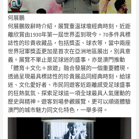
何展鵬
何展鵬致辭時介紹，展覽重溫球壇經典時刻，近距
離欣賞由1930年第一屆世界盃到現今，70多件具標
誌性的珍貴收藏品，包括獎盃、球衣等，當中兩座
世界冠軍獎盃更加是首次在亞洲地區展出，別具意
義。展覽不單止是足球迷的盛事，亦是澳門推動
「體育＋文化＋旅遊」融合發展的一個重要體現，
透過呈現最具標誌性的珍貴展品同經典時刻，給球
迷、文化愛好者、市民同遊客近距離感受足球盛事
的狂熱氣氛、探索足球這一項全球最具人氣運動的
歷史與精神。遊客到場參觀展覽，更可以順道體驗
澳門的城市魅力同文化特色，一舉多得。