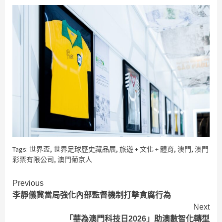
Tags:
世界盃
,
世界足球歷史藏品展
,
旅遊 + 文化 + 體育
,
澳門
,
澳門
彩票有限公司
,
澳門葡京人
Continue
Previous
李靜儀冀當局強化內部監督機制打擊貪腐行為
Reading
Next
「華為澳門科技日2026」助澳數智化轉型