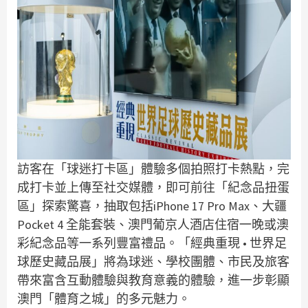
訪客在「球迷打卡區」體驗多個拍照打卡熱點，完
成打卡並上傳至社交媒體，即可前往「紀念品扭蛋
區」探索驚喜，抽取包括iPhone 17 Pro Max、大疆
Pocket 4 全能套裝、澳門葡京人酒店住宿一晚或澳
彩紀念品等一系列豐富禮品。「經典重現 • 世界足
球歷史藏品展」將為球迷、學校團體、市民及旅客
帶來富含互動體驗與教育意義的體驗，進一步彰顯
澳門「體育之城」的多元魅力。