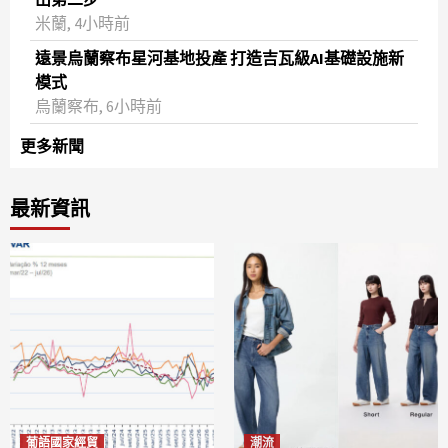
米蘭, 4小時前
遠景烏蘭察布星河基地投產 打造吉瓦級AI基礎設施新
模式
烏蘭察布, 6小時前
更多新聞
最新資訊
葡語國家經貿
潮流