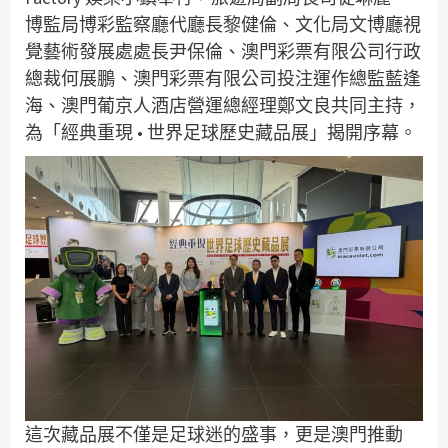
博監局博彩監察廳代廳長黎健倫、文化局文博廳視
覺藝術發展處處長尹保倫、澳門彩票有限公司行政
總裁何展鵬、澳門彩票有限公司投注運作總監藍逢
海、澳門葡京人酒店營運總經理鄭文良共同主持，
為「經典重現 • 世界足球歷史藏品展」揭開序幕。
這次藏品展不僅是足球迷的盛事，更是澳門推動