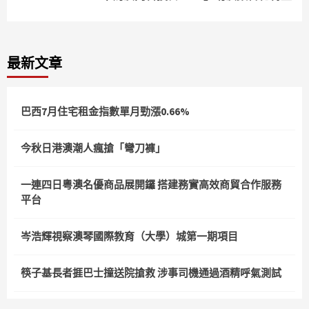
最新文章
巴西7月住宅租金指數單月勁漲0.66%
今秋日港澳潮人瘋搶「彎刀褲」
一連四日粵澳名優商品展開鑼 搭建務實高效商貿合作服務
平台
岑浩輝視察澳琴國際教育（大學）城第一期項目
筷子基長者捱巴士撞送院搶救 涉事司機通過酒精呼氣測試