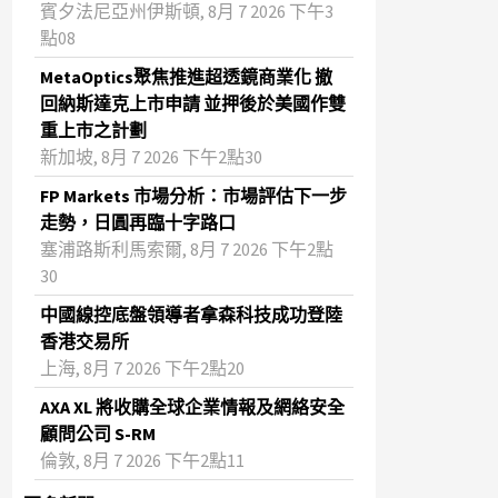
賓夕法尼亞州伊斯頓, 8月 7 2026 下午3
點08
MetaOptics聚焦推進超透鏡商業化 撤
回納斯達克上市申請 並押後於美國作雙
重上市之計劃
新加坡, 8月 7 2026 下午2點30
FP Markets 市場分析：市場評估下一步
走勢，日圓再臨十字路口
塞浦路斯利馬索爾, 8月 7 2026 下午2點
30
中國線控底盤領導者拿森科技成功登陸
香港交易所
上海, 8月 7 2026 下午2點20
AXA XL 將收購全球企業情報及網絡安全
顧問公司 S-RM
倫敦, 8月 7 2026 下午2點11