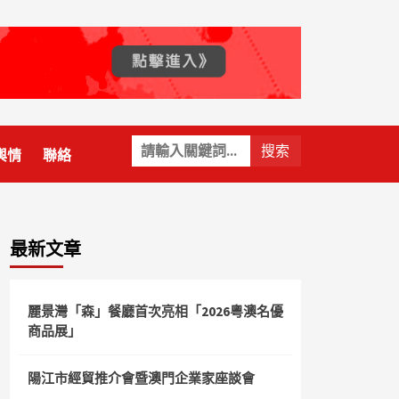
關
輿情
聯絡
鍵
字:
最新文章
麗景灣「森」餐廳首次亮相「2026粵澳名優
商品展」
陽江市經貿推介會暨澳門企業家座談會