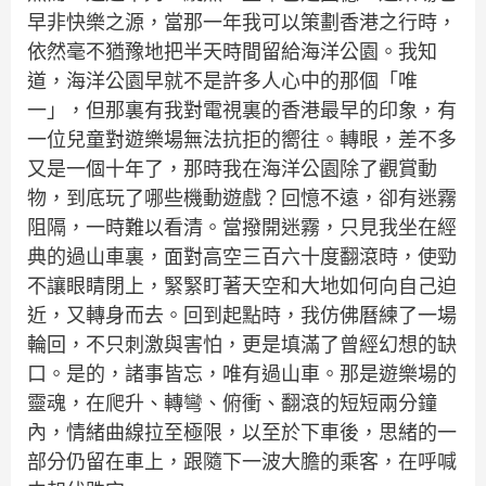
早非快樂之源，當那一年我可以策劃香港之行時，
依然毫不猶豫地把半天時間留給海洋公園。我知
道，海洋公園早就不是許多人心中的那個「唯
一」，但那裏有我對電視裏的香港最早的印象，有
一位兒童對遊樂場無法抗拒的嚮往。轉眼，差不多
又是一個十年了，那時我在海洋公園除了觀賞動
物，到底玩了哪些機動遊戲？回憶不遠，卻有迷霧
阻隔，一時難以看清。當撥開迷霧，只見我坐在經
典的過山車裏，面對高空三百六十度翻滾時，使勁
不讓眼睛閉上，緊緊盯著天空和大地如何向自己迫
近，又轉身而去。回到起點時，我仿佛曆練了一場
輪回，不只刺激與害怕，更是填滿了曾經幻想的缺
口。是的，諸事皆忘，唯有過山車。那是遊樂場的
靈魂，在爬升、轉彎、俯衝、翻滾的短短兩分鐘
內，情緒曲線拉至極限，以至於下車後，思緒的一
部分仍留在車上，跟隨下一波大膽的乘客，在呼喊