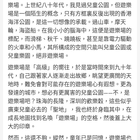
樂場。上世紀八十年代，我見過兒童公園，但遊樂
場是一個陌生的概念，只有方框裏反復出現的香港
海洋公園，是這一切想像的承載。過山車，摩天
輪，海盜船。在我小小的腦海中，這便是遊樂場的
標配，而滑梯、秋千、蹺蹺板，甚至是靠電力驅動
的火車和小馬，其所構成的空間只能叫兒童公園或
兒童樂園，絕非遊樂場。
遊樂場是「高級」的嚮往，於是當時間來到九十年
代，自己跟著家人逐漸走出故鄉，眺望更廣闊的天
地時，難免會對可能存在的遊樂場心有遐想。更為
發達的城市，想必有更厲害的兒童公園——不，是
遊樂場吧？珠海的長隆，深圳的歡樂穀，這些似乎
廣東兒童必去的「聖地」，我也終於身臨其中，在
成長地圖找到名喚「遊樂場」的空格，然後蓋上大
大的印章。
然而，這還不夠。縱然，童年已是回憶，遊樂場也