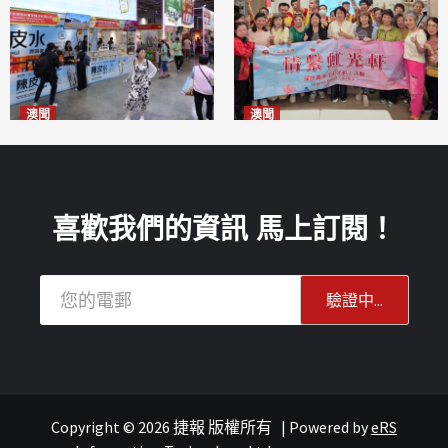
澳聞
澳聞
新寶堂參展粵澳名優拓闊銷售
全城慈善會探訪「虹光軒」促
渠道
傷健共融
2026-08-06
2026-08-06
喜歡我們的資訊 馬上訂閱！
Copyright © 2026 捷報 版權所有
|
Powered by
eRS
報紙
文化