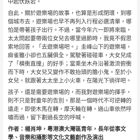
中起伏跌宕。
自此，關於遊樂場的故事，也算是形成閉環，到哪
個城市去，遊樂場也早不再列入行程必選清單，哪
怕是帶著孩子出行。不過，當今年六一即將來臨，
太太問起要帶兩位女兒去哪里過節時，我竟不假思
索地回答，「去遊樂場吧。」圭峰山下的遊樂場，
麻雀雖小卻也五臟俱全。駕駛著碰碰車，大女兒成
了「橫衝直撞」的好手；當乘坐木舟沿著激流俯衝
而下時，大女兒又變作不敢抬頭的膽小鬼。至於小
女兒，就跟著太太坐上小火車，在陽光下徜徉吧。
孩子，還是需要遊樂場的，而我對遊樂場的揮手，
則不只是對童年的告別。那是一個時代不可逆轉的
遠走，即使木馬在轉，摩天輪在轉，過山車依然呼
嘯而過，留下劃過長空的呼喊。
作者：楊肖坤，粵港澳大灣區青年，長年從事文
學、音樂和攝影等文化文藝創作及演出