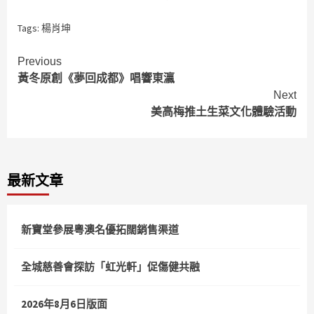
Tags:
楊肖坤
Continue
Previous
黃冬原創《夢回成都》唱響東瀛
Reading
Next
美高梅推土生菜文化體驗活動
最新文章
新寶堂參展粵澳名優拓闊銷售渠道
全城慈善會探訪「虹光軒」促傷健共融
2026年8月6日版面