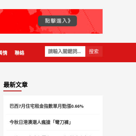
關
輿情
聯絡
鍵
字:
最新文章
巴西7月住宅租金指數單月勁漲0.66%
今秋日港澳潮人瘋搶「彎刀褲」