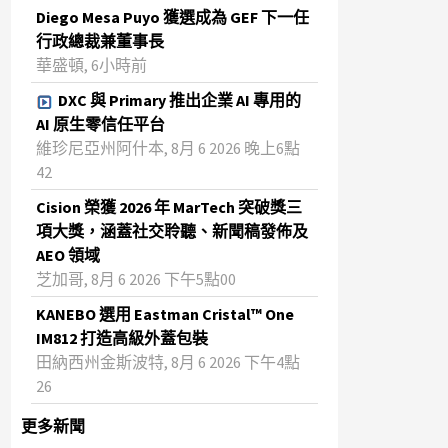
Diego Mesa Puyo 獲選成為 GEF 下一任
行政總裁兼董事長
華盛頓, 6小時前
DXC 與 Primary 推出企業 AI 專用的
AI 原生零信任平台
維珍尼亞州阿什本, 8月 6 2026 晚上6點
42
Cision 榮獲 2026 年 MarTech 突破獎三
項大獎，涵蓋社交聆聽、新聞稿發佈及
AEO 領域
芝加哥, 8月 6 2026 下午5點00
KANEBO 選用 Eastman Cristal™ One
IM812 打造高級外蓋包裝
田納西州金斯波特, 8月 6 2026 下午4點
26
更多新聞