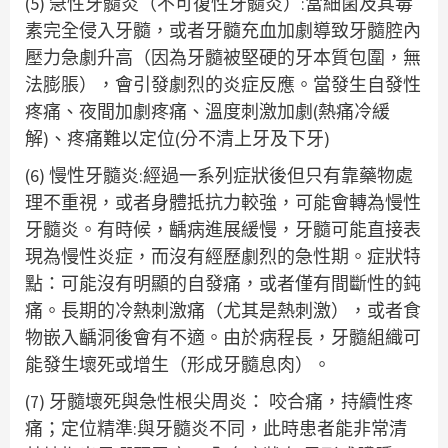
(5) 急性牙髓炎（不可復性牙髓炎）:當細菌及其毒
素完全侵入牙髓，或者牙髓充血加劇導致牙髓腔內
壓力急劇升高（因為牙髓被堅硬的牙本質包圍，無
法膨脹），會引發劇烈的炎症反應。當發生自發性
疼痛、夜間加劇疼痛、溫度刺激加劇(熱痛冷緩
解)、疼痛難以定位(分不清上牙及下牙)
(6) 慢性牙髓炎:經過一系列症狀後但只有靠藥物處
理不重視，或者身體抵抗力較強，可能會轉為慢性
牙髓炎。有時候，齲病進展緩慢，牙髓可能直接表
現為慢性炎症，而沒有經歷劇烈的急性期。症狀特
點：可能沒有明顯的自發痛，或者僅有間斷性的鈍
痛。長期的冷熱刺激痛（尤其是熱刺激），或者食
物嵌入齲洞後會有不適。由於病程長，牙髓組織可
能發生壞死或增生（形成牙髓息肉）。
(7) 牙髓壞死與急性根尖周炎： 咬合痛，持續性疼
痛；定位精準:與牙髓炎不同，此時患者能非常清