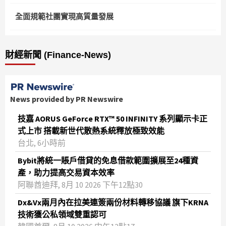
全面規範社團實現高質量發展
財經新聞 (Finance-News)
News provided by PR Newswire
技嘉 AORUS GeForce RTX™ 50 INFINITY 系列顯示卡正
式上市 搭載新世代散熱系統釋放極致效能
台北, 6小時前
Bybit將統一賬戶借貸的免息借款範圍擴展至24種資
產，助力提高交易資本效率
阿聯酋迪拜, 8月 10 2026 下午12點30
Dx&Vx兩月內在拉美連簽兩份材料轉移協議 旗下KRNA
技術獲公私領域雙重認可