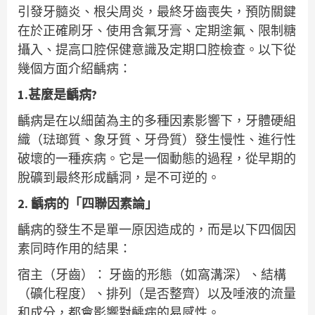
引發牙髓炎、根尖周炎，最終牙齒喪失，預防關鍵
在於正確刷牙、使用含氟牙膏、定期塗氟、限制糖
攝入、提高口腔保健意識及定期口腔檢查。以下從
幾個方面介紹齲病：
1.甚麼是齲病?
齲病是在以細菌為主的多種因素影響下，牙體硬組
織（琺瑯質、象牙質、牙骨質）發生慢性、進行性
破壞的一種疾病。它是一個動態的過程，從早期的
脫礦到最終形成齲洞，是不可逆的。
2. 齲病的「四聯因素論」
齲病的發生不是單一原因造成的，而是以下四個因
素同時作用的結果：
宿主（牙齒）： 牙齒的形態（如窩溝深）、結構
（礦化程度）、排列（是否整齊）以及唾液的流量
和成分，都會影響對齲病的易感性。