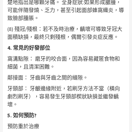
楚地指出是哪顆牙痛。 全身症狀:如果形成膿腫，
可能伴隨發燒、乏力，甚至引起面部蜂窩織炎，導
致臉部腫脹。
(8) 殘冠/殘根：若不及時治療，齲壞可導致牙冠大
面積缺損，最終只剩殘根，偶爾引發炎症反應。
4. 常見的好發部位
窩溝點隙： 磨牙的咬合面，因為容易藏匿食物和
細菌，且清潔困難。
鄰接面： 牙齒與牙齒之間的縫隙。
牙頸部： 牙齦邊緣附近，若刷牙方法不當（橫向
劇烈刷牙），容易發生牙頸部楔狀缺損並繼發齲
壞。
5. 如何預防?
預防重於治療