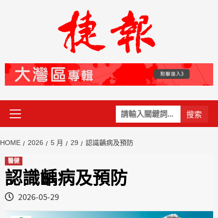
Skip
to
content
Primary
關
Menu
鍵
字:
HOME
2026
5 月
29
認識齲病及預防
醫健
認識齲病及預防
2026-05-29