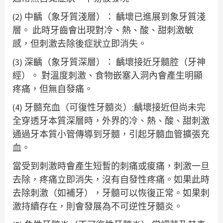
(2) 中齲（象牙質淺層）： 齲壞已進展到象牙質淺
層。 此時牙齒會出現對冷、熱、酸、甜刺激敏
感，但刺激去除後症狀立即消失。
(3) 深齲（象牙質深層）： 齲壞接近牙髓腔（牙神
經）。 對溫度刺激、食物嵌塞入洞內會產生明顯
疼痛，但無自發痛。
(4) 牙髓充血（可復性牙髓炎）:齲壞接近但尚未完
全穿透牙本質深層時，外界的冷、熱、酸、甜刺激
通過牙本質小管傳導到牙髓，引起牙髓血管擴張充
血。
當受到刺激時會產生短暫的刺痛或痠痛，刺激一旦
去除，疼痛立即消失，沒有自發性疼痛。如果此時
去除刺激（如補牙），牙髓可以恢復正常。如果刺
激持續存在，則會發展為不可逆性牙髓炎。