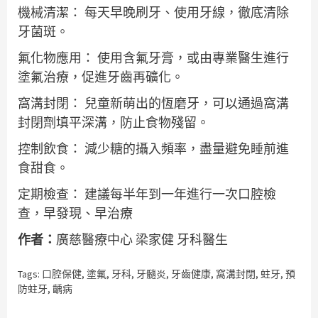
機械清潔： 每天早晚刷牙、使用牙線，徹底清除
牙菌斑。
氟化物應用： 使用含氟牙膏，或由專業醫生進行
塗氟治療，促進牙齒再礦化。
窩溝封閉： 兒童新萌出的恆磨牙，可以通過窩溝
封閉劑填平深溝，防止食物殘留。
控制飲食： 減少糖的攝入頻率，盡量避免睡前進
食甜食。
定期檢查： 建議每半年到一年進行一次口腔檢
查，早發現、早治療
作者：
廣慈醫療中心 梁家健 牙科醫生
Tags:
口腔保健
,
塗氟
,
牙科
,
牙髓炎
,
牙齒健康
,
窩溝封閉
,
蛀牙
,
預
防蛀牙
,
齲病