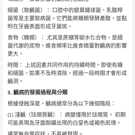
細菌（致齲菌）： 口腔中的變異鏈球菌、乳酸桿
菌等是主要致病菌。它們能將糖類發酵產酸，並黏
附在牙齒表面形成牙菌斑。
食物（糖類）： 尤其是蔗糖等碳水化合物，是細
菌代謝的底物。進食頻率比進食總量對齲病的影響
更大。
時間： 上述因素共同作用的持續時間。即使有糖
和細菌，如果不及時清除，經過一段時間才會形成
齲洞。
3. 齲病的發展過程與分類
根據侵蝕深度，齲病通常分為以下幾個階段：
(1) 淺齲（琺瑯質齲）： 病變僅限於琺瑯質。 初期
可能表現為牙面脫礦出現的白堊色或褐色斑塊。
通常無自覺症狀，不易被發現。