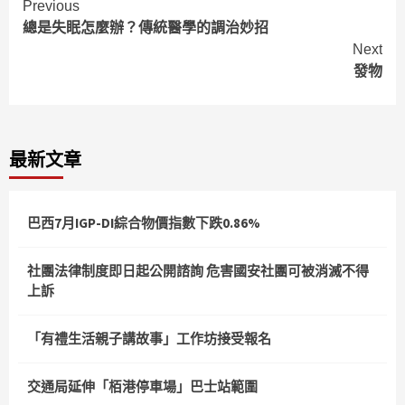
Continue
Previous
總是失眠怎麼辦？傳統醫學的調治妙招
Reading
Next
發物
最新文章
巴西7月IGP-DI綜合物價指數下跌0.86%
社團法律制度即日起公開諮詢 危害國安社團可被消滅不得
上訴
「有禮生活親子講故事」工作坊接受報名
交通局延伸「栢港停車場」巴士站範圍