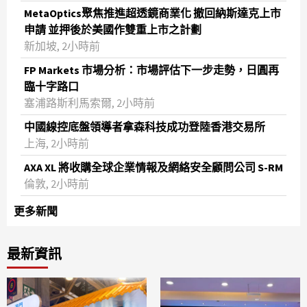
MetaOptics聚焦推進超透鏡商業化 撤回納斯達克上市
申請 並押後於美國作雙重上市之計劃
新加坡, 2小時前
FP Markets 市場分析：市場評估下一步走勢，日圓再
臨十字路口
塞浦路斯利馬索爾, 2小時前
中國線控底盤領導者拿森科技成功登陸香港交易所
上海, 2小時前
AXA XL 將收購全球企業情報及網絡安全顧問公司 S-RM
倫敦, 2小時前
更多新聞
最新資訊