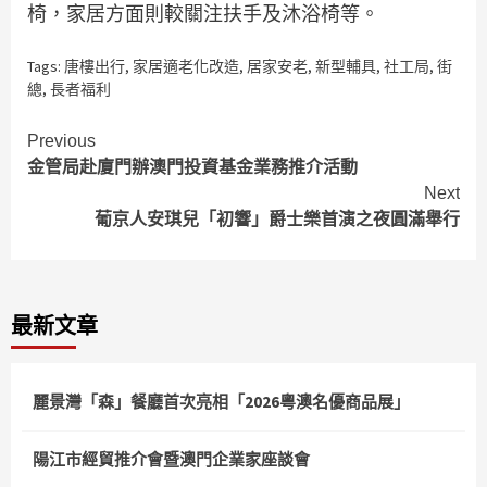
椅，家居方面則較關注扶手及沐浴椅等。
Tags:
唐樓出行
,
家居適老化改造
,
居家安老
,
新型輔具
,
社工局
,
街
總
,
長者福利
Continue
Previous
金管局赴廈門辦澳門投資基金業務推介活動
Reading
Next
葡京人安琪兒「初響」爵士樂首演之夜圓滿舉行
最新文章
麗景灣「森」餐廳首次亮相「2026粵澳名優商品展」
陽江市經貿推介會暨澳門企業家座談會