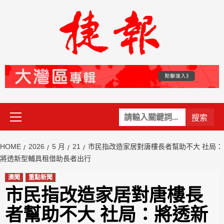
Skip
to
content
Primary
關
Menu
鍵
字:
HOME
2026
5 月
21
市民指改造家居對唐樓長者幫助不大 社局：
將透新型輔具租借助長者出行
澳聞
重點新聞
市民指改造家居對唐樓長
者幫助不大 社局：將透新