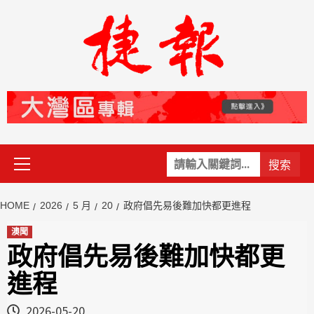
Skip
to
content
Primary
關
Menu
鍵
字:
HOME
2026
5 月
20
政府倡先易後難加快都更進程
澳聞
政府倡先易後難加快都更
進程
2026-05-20