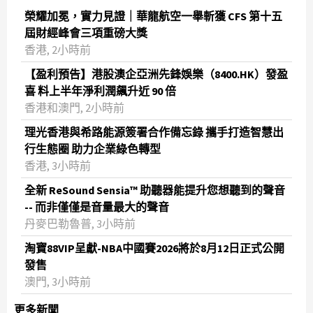
榮耀加冕，實力見證｜華龍航空一舉斬獲 CFS 第十五
屆財經峰會三項重磅大獎
香港, 2小時前
【盈利預告】港股澳企亞洲先鋒娛樂（8400.HK）發盈
喜 料上半年淨利潤飆升近 90 倍
香港和澳門, 2小時前
理光香港與希路能源簽署合作備忘錄 攜手打造智慧出
行生態圈 助力企業綠色轉型
香港, 3小時前
全新 ReSound Sensia™ 助聽器能提升您想聽到的聲音
-- 而非僅僅是音量最大的聲音
丹麥巴勒魯普, 3小時前
淘寶88VIP呈獻-NBA中國賽2026將於8月12日正式公開
發售
澳門, 3小時前
更多新聞