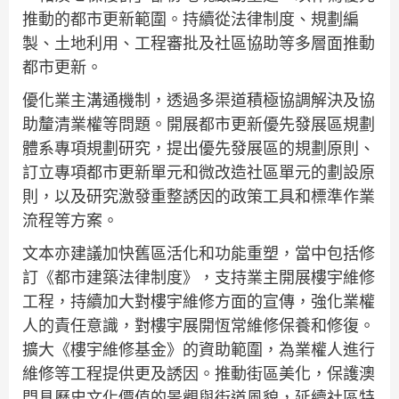
推動的都市更新範圍。持續從法律制度、規劃編
製、土地利用、工程審批及社區協助等多層面推動
都市更新。
優化業主溝通機制，透過多渠道積極協調解決及協
助釐清業權等問題。開展都市更新優先發展區規劃
體系專項規劃研究，提出優先發展區的規劃原則、
訂立專項都市更新單元和微改造社區單元的劃設原
則，以及研究激發重整誘因的政策工具和標準作業
流程等方案。
文本亦建議加快舊區活化和功能重塑，當中包括修
訂《都市建築法律制度》，支持業主開展樓宇維修
工程，持續加大對樓宇維修方面的宣傳，強化業權
人的責任意識，對樓宇展開恆常維修保養和修復。
擴大《樓宇維修基金》的資助範圍，為業權人進行
維修等工程提供更及誘因。推動街區美化，保護澳
門具歷史文化價值的景觀與街道風貌，延續社區特