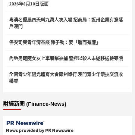
2026年8月10日版面
粵澳名優展四天料九萬人次入場 招商局：近卅企業有意落
戶澳門
保安司與青年清茶談 陳子勁：要「聽而有應」
內地男尾隨女友上車襲擊被捕 警控以殺人未遂移送檢察院
全國青少年陽光體育大會鄭州舉行 澳門青少年競技交流收
穫豐
財經新聞 (Finance-News)
News provided by PR Newswire