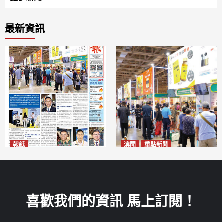
最新資訊
報紙
澳聞
重點新聞
2026年8月10日版面
粵澳名優展四天料九萬人次入
2026-08-10
場 招商局：近卅企業有意落戶
澳門
2026-08-10
喜歡我們的資訊 馬上訂閱！