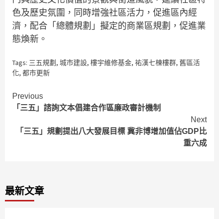
色及歷史氛圍，同時增強社區活力，促進區內經
濟，配合「總體規劃」擬定的商業區規劃，促進業
態煥新。
Tags:
三五規劃
,
城市建設
,
樓宇維修基金
,
祐漢七棟樓群
,
舊區活
化
,
都市更新
Continue
Previous
「三五」諮詢文本倡建合作區廉政審計機制
Reading
Next
「三五」規劃提出八大發展目標 冀非博增加值佔GDP比
重六成
最新文章