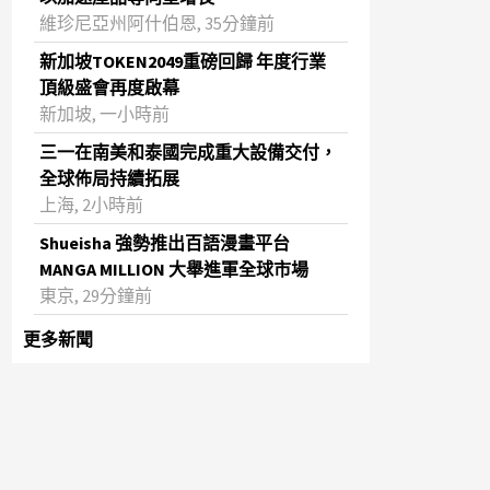
維珍尼亞州阿什伯恩, 35分鐘前
新加坡TOKEN2049重磅回歸 年度行業
頂級盛會再度啟幕
新加坡, 一小時前
三一在南美和泰國完成重大設備交付，
全球佈局持續拓展
上海, 2小時前
Shueisha 強勢推出百語漫畫平台
MANGA MILLION 大舉進軍全球市場
東京, 29分鐘前
更多新聞