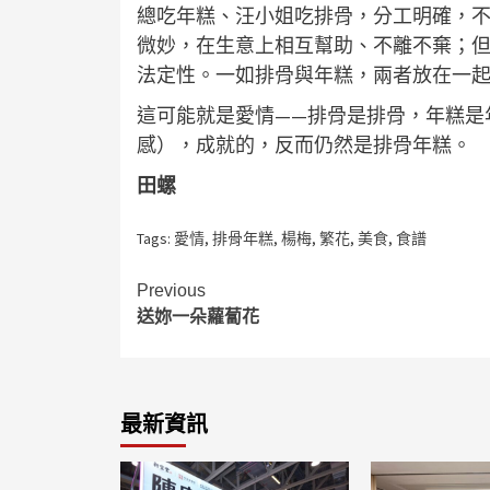
總吃年糕、汪小姐吃排骨，分工明確，
微妙，在生意上相互幫助、不離不棄；
法定性。一如排骨與年糕，兩者放在一
這可能就是愛情——排骨是排骨，年糕是
感），成就的，反而仍然是排骨年糕。
田螺
Tags:
愛情
,
排骨年糕
,
楊梅
,
繁花
,
美食
,
食譜
Continue
Previous
送妳一朵蘿蔔花
Reading
最新資訊