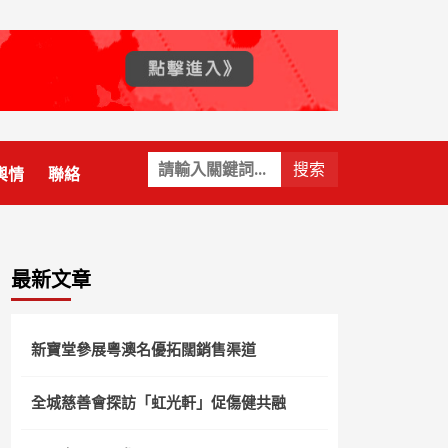
關
輿情
聯絡
鍵
字:
最新文章
新寶堂參展粵澳名優拓闊銷售渠道
全城慈善會探訪「虹光軒」促傷健共融