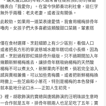
0」。講究儀式感的年輕人通常會在提前預訂好的餐廳
藉機表白「我愛你」。在當今快節奏功利社會，這仨字
係無外乎兩種：老夫老妻，或者沒有關係。
彼此較勁。如果用一道菜表達愛情，我會用楊梅排骨年
咕嚕肉，女孩子們大多喜歡這類酸甜口菜餚，葷素搭
，僅在食材選擇、烹飪細節上有少少區別，看個人口
，或者把長方形的寧波慈城水磨年糕切成小長條，因為
嚼感。烹飪過程即紅燒排骨升級版，只不過期間加入年
入幾顆新鮮楊梅進去，讓排骨年糕吸納楊梅的天然酸
。楊梅不可以煮太久，新鮮果肉不耐煮，倘若完全溶入
口感與賣相兼備，可以加些青梅醬，或者把新鮮楊梅換
鍋時撒上一些芝麻和小蔥花，特別是楊梅的本色發揮，
就本能地分泌口水——正如人生初見。
花》裡，胡歌飾演的寶總與唐嫣飾演的汪明珠談生意時
，一合作就是五年，排骨年糕兩人也足足吃了五年；寶