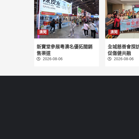
澳聞
澳聞
新寶堂參展粵澳名優拓闊銷
全城慈善會探
售渠道
促傷健共融
2026-08-06
2026-08-06