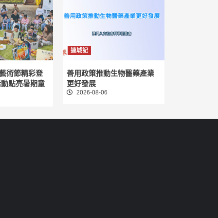
連城記
藝術節精彩登
善用政策推動生物醫藥產業
活動點亮暑期童
更好發展
2026-08-06