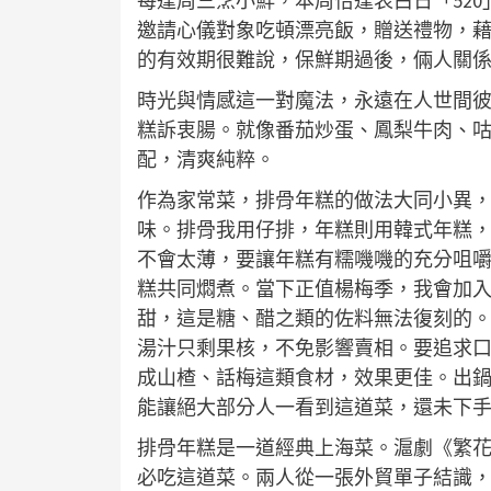
每逢周三烹小鮮，本周恰逢表白日「52
邀請心儀對象吃頓漂亮飯，贈送禮物，
的有效期很難說，保鮮期過後，倆人關
時光與情感這一對魔法，永遠在人世間
糕訴衷腸。就像番茄炒蛋、鳳梨牛肉、
配，清爽純粹。
作為家常菜，排骨年糕的做法大同小異
味。排骨我用仔排，年糕則用韓式年糕
不會太薄，要讓年糕有糯嘰嘰的充分咀
糕共同燜煮。當下正值楊梅季，我會加
甜，這是糖、醋之類的佐料無法復刻的
湯汁只剩果核，不免影響賣相。要追求
成山楂、話梅這類食材，效果更佳。出
能讓絕大部分人一看到這道菜，還未下手
排骨年糕是一道經典上海菜。滬劇《繁
必吃這道菜。兩人從一張外貿單子結識