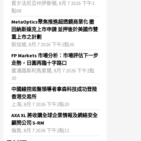
賓夕法尼亞州伊斯頓, 8月 7 2026 下午3
點08
MetaOptics聚焦推進超透鏡商業化 撤
回納斯達克上市申請 並押後於美國作雙
重上市之計劃
新加坡, 8月 7 2026 下午2點30
FP Markets 市場分析：市場評估下一步
走勢，日圓再臨十字路口
塞浦路斯利馬索爾, 8月 7 2026 下午2點
30
中國線控底盤領導者拿森科技成功登陸
香港交易所
上海, 8月 7 2026 下午2點20
AXA XL 將收購全球企業情報及網絡安全
顧問公司 S-RM
倫敦, 8月 7 2026 下午2點11