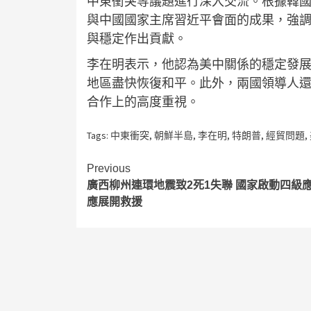
中東衝突等議題進行深入交流。根據韓
與中國國家主席習近平會面的成果，強
與穩定作出貢獻。
李在明表示，他認為美中關係的穩定發
地區盡快恢復和平。此外，兩國領導人
合作上的高度重視。
Tags:
中東衝突
,
朝鮮半島
,
李在明
,
特朗普
,
經貿問題
,
Continue
Previous
廣西柳州連環地震致2死1失聯 國家啟動四級
Reading
應展開救援