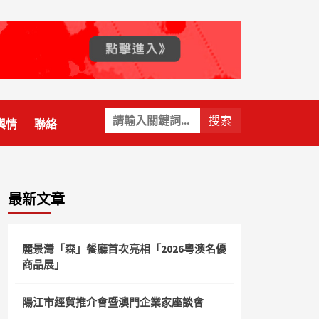
關
輿情
聯絡
鍵
字:
最新文章
麗景灣「森」餐廳首次亮相「2026粵澳名優
商品展」
陽江市經貿推介會暨澳門企業家座談會