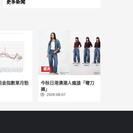
更多新聞
潮流
租金指數單月勁
今秋日港澳潮人瘋搶「彎刀
褲」
2026-08-07