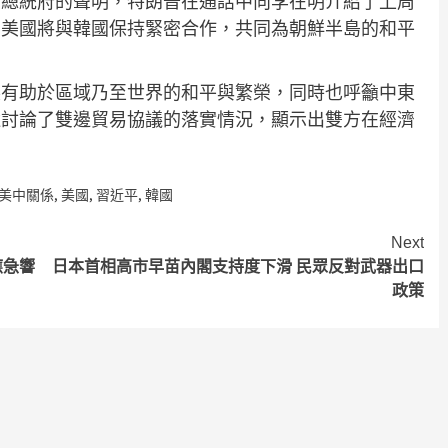
國總統府的聲明，特朗普在通話中向李在明介紹了上周
調美國將與韓國保持緊密合作，共同為朝鮮半島的和平
展有助於區域乃至世界的和平與繁榮，同時也呼籲中東
還討論了雙邊貿易協議的落實情況，顯示出雙方在經濟
美中關係
,
美國
,
習近平
,
韓國
Next
應急響
日本首相高市早苗內閣支持度下滑 民眾反對武器出口
政策