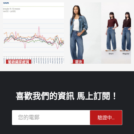
葡語國家經貿
潮流
巴西7月住宅租金指數單月勁
今秋日港澳潮人瘋搶「彎刀
漲0.66%
褲」
2026-08-07
2026-08-07
喜歡我們的資訊 馬上訂閱！