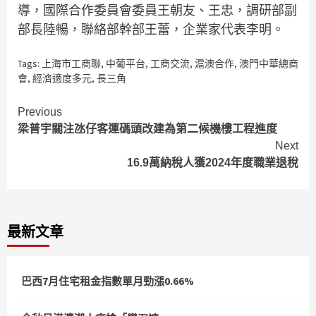
導，國際合作委員會委員王朝友、王忠，調研部副
部長陸暢，聯絡部幹部王蕾，企業家代表李明。
Tags:
上海市工商聯
,
中葡平台
,
工商交流
,
滬澳合作
,
澳門中華總商
會
,
經濟適度多元
,
長三角
Continue
Previous
梁普宇關注氹仔客運碼頭改建為第二候機樓工程進度
Reading
Next
16.9萬納稅人獲2024年度職業退稅
最新文章
巴西7月住宅租金指數單月勁漲0.66%