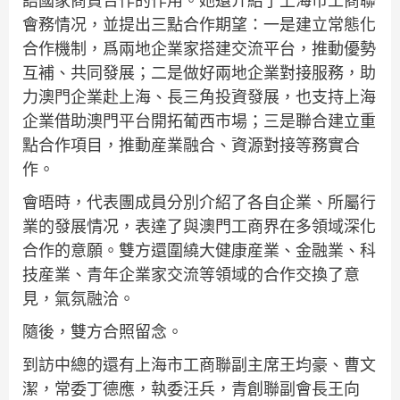
語國家商貿合作的作用。她還介紹了上海市工商聯
會務情况，並提出三點合作期望：一是建立常態化
合作機制，爲兩地企業家搭建交流平台，推動優勢
互補、共同發展；二是做好兩地企業對接服務，助
力澳門企業赴上海、長三角投資發展，也支持上海
企業借助澳門平台開拓葡西市場；三是聯合建立重
點合作項目，推動産業融合、資源對接等務實合
作。
會晤時，代表團成員分別介紹了各自企業、所屬行
業的發展情况，表達了與澳門工商界在多領域深化
合作的意願。雙方還圍繞大健康産業、金融業、科
技産業、青年企業家交流等領域的合作交換了意
見，氣氛融洽。
隨後，雙方合照留念。
到訪中總的還有上海市工商聯副主席王均豪、曹文
潔，常委丁德應，執委汪兵，青創聯副會長王向