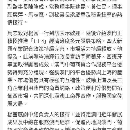
副監事長陳隆成，常務理事阮建昆、黃仁民，理事
顏奕萍、馬志寬，副秘書長梁慶華及秘書鍾寧的熱
情接待。
馬志毅對楊茜一行到訪表示歡迎，隨後介紹澳門正
積極推進「1＋4」經濟適度多元發展策略，四大新
興産業配套政策持續完善，市場活力持續釋放。他
提及，此前隨岑浩輝行政長官訪問葡萄牙、西班牙
等國取得顯著成效，澳門中葡商貿合作服務平台優
勢得到充分體現。强調澳門的平台優勢與上海的産
業、市場優勢具有極强的互補性，鼓勵上海及長三
角企業利用澳門的商貿網絡，政策便利等優勢開拓
葡西市場，共同深化滬澳工商界合作，服務國家發
展大局。
楊茜感謝中總負責人的接待，並肯定澳門近年發展
成果及中總在服務澳門經濟、促進內地與澳門、葡