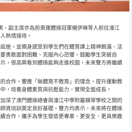
禮祺、副主席亦為前奧運體操冠軍楊伊琳等人前往濠江
責人熱情接待。
施，並親身感受到學生們在體育課上精神飽滿、活
生要勇敢面對困難、克服內心恐懼，鼓勵學生突破自
表示，很高興看到體操能夠走進校園，未來雙方將繼續
合作，響應「無體育不教育」的理念，提升運動教
境中，培養身體素質與抗壓能力，實現全面成長。
深了澳門體操總會與濠江中學附屬橫琴學校之間的
與師資培訓奠定良好基礎。雙方均表示，未來將在體操
持續合作，攜手為學生營造更專業、更安全、更具樂趣