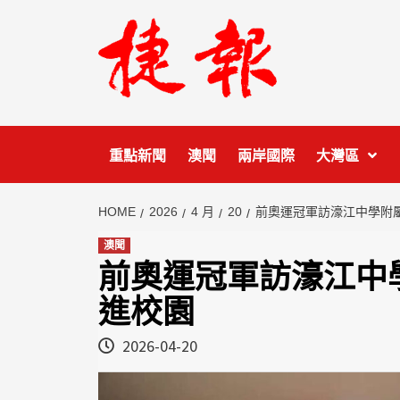
Skip
to
content
重點新聞
澳聞
兩岸國際
大灣區
HOME
2026
4 月
20
前奧運冠軍訪濠江中學附
澳聞
前奧運冠軍訪濠江中
進校園
2026-04-20