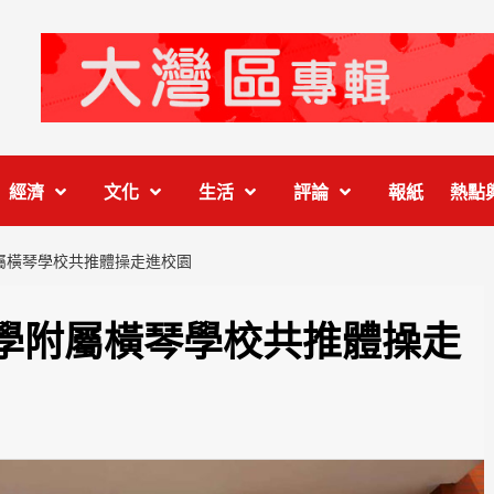
經濟
文化
生活
評論
報紙
熱點
屬橫琴學校共推體操走進校園
學附屬橫琴學校共推體操走