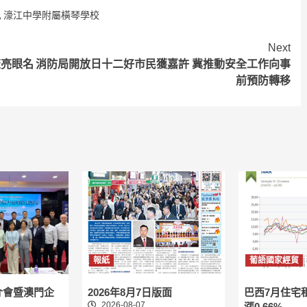
,
濠江中學附屬橫琴學校
Next
流亮眼名
消防局開放日十二好市民獲嘉許 冀推動安全工作向事
前預防轉移
報紙
葡語國家經貿
介會暨澳門企
2026年8月7日版面
巴西7月住宅
2026-08-07
漲0.66%