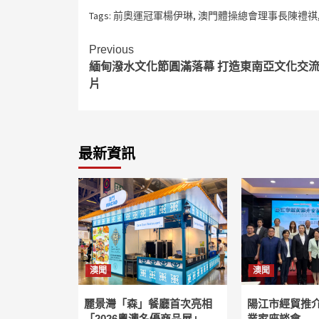
Tags:
前奧運冠軍楊伊琳
,
澳門體操總會理事長陳禮祺
Continue
Previous
緬甸潑水文化節圓滿落幕 打造東南亞文化交
Reading
片
最新資訊
澳聞
澳聞
麗景灣「森」餐廳首次亮相
陽江市經貿推
「2026粵澳名優商品展」
業家座談會