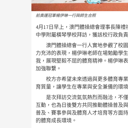
前奧運冠軍楊伊琳一行與師生合照
4月17日早上，澳門體操總會理事長陳
中學附屬橫琴學校拜訪，獲該校行政負
澳門體操總會一行人實地參觀了校園設
力充沛的表現，楊伊琳老師在場勉勵學
我，展現堅毅不屈的體育精神。楊伊琳
加強聯繫。
校方亦希望未來透過與更多體育專業的
育質量，讓學生在專業與安全兼備的環
是次拜訪交流氣氛熱烈而融洽，不僅加
互動，也為日後雙方共同推動體操普及
普及、賽事參與及體育人才培育等方面
的體育成長環境。