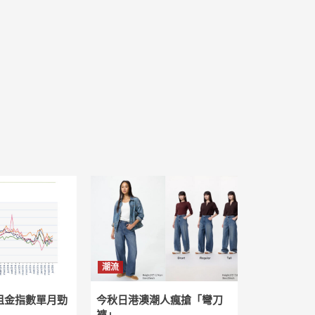
潮流
租金指數單月勁
今秋日港澳潮人瘋搶「彎刀
褲」