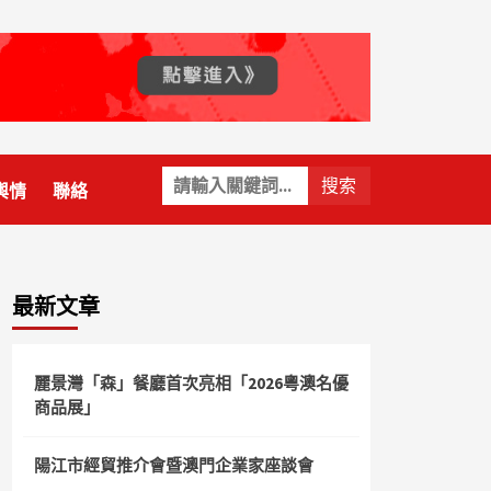
關
輿情
聯絡
鍵
字:
最新文章
麗景灣「森」餐廳首次亮相「2026粵澳名優
商品展」
陽江市經貿推介會暨澳門企業家座談會