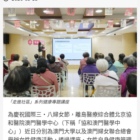
「走進社區」系列健康專題講座
為慶祝國際三・八婦女節，離島醫療綜合體北京協
和醫院澳門醫學中心（下稱「協和澳門醫學中
心」）近日分別為澳門大學以及澳門婦女聯合總會
舉辦女性健康活動，透過講座、女性自身健康管理