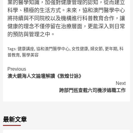
業的醫學知識，加強對健康管理的認知，從而建立
科學、積極的生活方式。未來，協和澳門醫學中心
將持續與不同院校以及機構進行科普教育合作，讓
健康的理念不僅停留在治療層面，更能深入到日常
的預防與管理之中。
Tags:
健康講座
,
協和澳門醫學中心
,
女性健康
,
婦女節
,
更年期
,
科
普教育
,
醫學美容
Continue
Previous
澳大鏡海人文論壇解讀《敦煌廿詠》
Reading
Next
跨部門巡查截六司機涉過職工作
最新文章