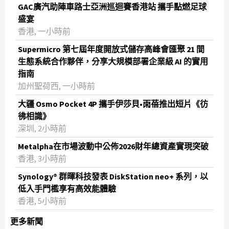
GAC廣汽助陣車路士亞洲巡迴賽香港站 攜手點燃足球
盛宴
香港, 一小時前
Supermicro 第七屆年度開放式儲存高峰會匯聚 21 間
生態系統合作夥伴，分享大規模部署企業級 AI 的實用
指南
加州聖荷西, 一小時前
大疆 Osmo Pocket 4P 攜手伊莎貝•雨蓓推出短片《彷
彿相識》
深圳, 2小時前
Metalpha在市場波動中公佈2026財年總資產實現突破
‌香港, 3小時前
Synology® 群暉科技發表 DiskStation neo+ 系列，以
低入手門檻享有高效能體驗
香港, 5小時前
更多新聞