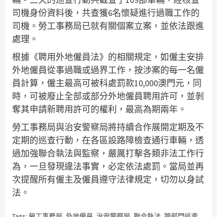
司機身份資料後，共查獲6名懷疑進行過職工作的
司機。勞工事務局已就有關個案立案，並依法跟進
處理。
根據《聘用外地僱員法》的相關規定，如僱主安排
外地僱員從事過職或過界工作，按涉案的每一名僱
員計算，僱主最高可被科處罰款10,000澳門元，同
時，可被廢止全部或部分外地僱員聘用許可，並剝
奪其申請新聘用許可的權利，最高為期兩年。
勞工事務局與治安警察局將持續合作展開定期及不
定期的巡查行動，在各區設路障檢查通行車輛，透
過加強聯合執法與監察，嚴厲打擊各類非法工作行
為，一旦發現違法事實，必定依法處罰。當局並再
次提醒所有僱主及僱員遵守法律規定，切勿以身試
法。
Tags:
勞工事務局
,
外地僱員
,
治安警察局
,
聯合執法
,
跨部門巡查
,