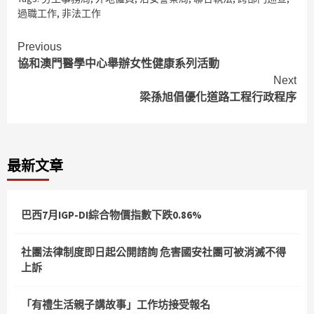
過職工作
,
非法工作
Continue
Previous
協和澳門醫學中心舉辦女性健康系列活動
Reading
Next
梁孫旭倡優化道路工程行政程序
最新文章
巴西7月IGP-DI綜合物價指數下跌0.86%
社團法律制度即日起公開諮詢 危害國安社團可被消滅不得
上訴
「有禮生活親子講故事」工作坊接受報名