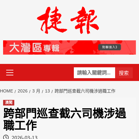
Skip
to
content
Primary
關
Menu
鍵
字:
HOME
2026
3 月
13
跨部門巡查截六司機涉過職工作
澳聞
跨部門巡查截六司機涉過
職工作
2026-03-13