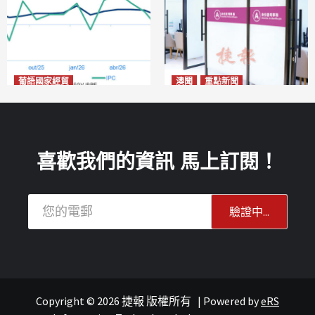
葡語國家經貿
澳聞
重點新聞
巴西7月IGP-DI綜合物價指數
社團法律制度即日起公開諮詢
下跌0.86%
危害國安社團可被消滅不得上
2026-08-11
訴
2026-08-11
喜歡我們的資訊 馬上訂閱！
Copyright © 2026 捷報 版權所有
|
Powered by
eRS