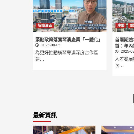
解讀灣區
澳聞
重
緊貼政策落實琴澳產業「一體化」
首兩期逾
2025-08-05
首：年內
2025-08
為更好推動橫琴粵澳深度合作區
人才發展
建…
次…
最新資訊