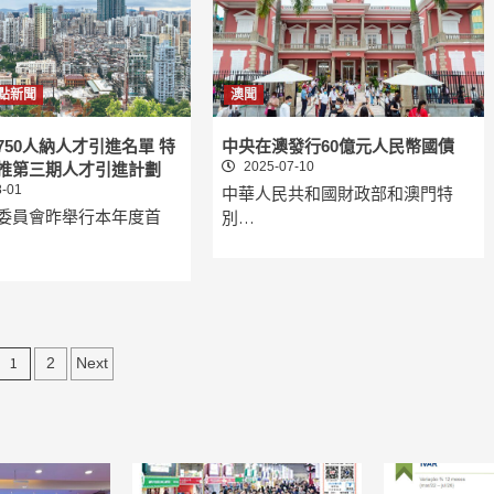
點新聞
澳聞
750人納人才引進名單 特
中央在澳發行60億元人民幣國債
2025-07-10
推第三期人才引進計劃
-01
中華人民共和國財政部和澳門特
委員會昨舉行本年度首
別…
文
1
2
Next
章
分
頁