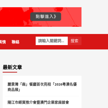
關
輿情
聯絡
鍵
字:
最新文章
麗景灣「森」餐廳首次亮相「2026粵澳名優
商品展」
陽江市經貿推介會暨澳門企業家座談會