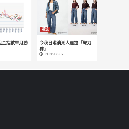
潮流
租金指數單月勁
今秋日港澳潮人瘋搶「彎刀
褲」
2026-08-07