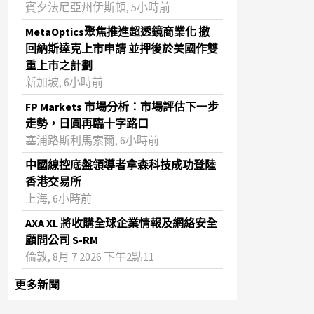
賓夕法尼亞州伊斯頓, 5小時前
MetaOptics聚焦推進超透鏡商業化 撤
回納斯達克上市申請 並押後於美國作雙
重上市之計劃
新加坡, 6小時前
FP Markets 市場分析：市場評估下一步
走勢，日圓再臨十字路口
塞浦路斯利馬索爾, 6小時前
中國線控底盤領導者拿森科技成功登陸
香港交易所
上海, 6小時前
AXA XL 將收購全球企業情報及網絡安全
顧問公司 S-RM
倫敦, 8月 7 2026 下午2點11
更多新聞