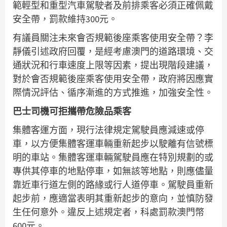
範輕型和重型汽車駕駛者及前排乘客必須正確佩戴
安全帶，罰款維持300元。
有議員關注未來會否規範後座乘客使用安全帶？李
靜儀引述政府回覆，是經考慮澳門的道路環境、交
通狀況和行車速度上限等因素，提出現階段建議，
對於會否規範後座乘客使用安全帶，政府將因應實
際情況評估、循序漸進的方式推進，加強安全性。
巴士司機可拒攜帶危險品乘客
集體客運方面，現行法律規定駕駛員應減速或停
車，以方便集體客運車輛重新起步以駛離有信號標
明的車站。集體客運車輛駕駛員應在特別規劃的或
專供其停車的地點停車，如無該等地點，則應儘量
靠近車行道左側的路緣或行人道停車。駕駛員重新
起步前，應適當表明其重新起步的意向，並慎防發
生任何意外。違反上述規定者，科處罰款澳門幣
600元。