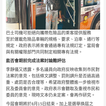
巴士司機可拒絕向攜帶危險品的乘客提供服務
至於運載危險品車輛的規格、要求、泊車、通行等
規定，政府表示將來會通過專有法規訂定，當局會
與有關權限部門共同制定相關專有法規。
能否會期前完成法案討論難評估
李靜儀又透露，多名議員向政府反映收集到市民對
法案的意見，包括條文調整、罰則調升是否過高過
重、處罰是否合理等，希望政府整體進一步檢視市
民及委員會的意見，政府表示會聽取及重視市民和
委員的意見，現時文本仍未定案，會再作研究。
今屆會期將於8月15日結束，加上是選舉換屆之