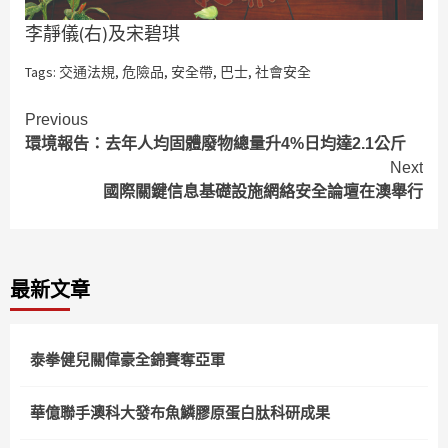
李靜儀(右)及宋碧琪
Tags:
交通法規
,
危險品
,
安全帶
,
巴士
,
社會安全
Continue
Previous
環境報告：去年人均固體廢物總量升4%日均達2.1公斤
Reading
Next
國際關鍵信息基礎設施網絡安全論壇在澳舉行
最新文章
泰拳健兒關偉豪全錦賽奪亞軍
華億聯手澳科大發布魚鱗膠原蛋白肽科研成果