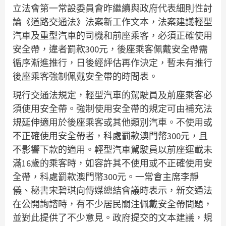
立法會第一常設委員會昨繼續與政府代表細則性討
論《道路交通法》法案新工作文本，法案建議輕型
汽車及重型汽車的司機和前座乘客，必須正確使用
安全帶，違者罰款300元，後座乘客佩戴安全帶需
循序漸進推行，日後經評估再作決定，暫未有推行
後座乘客強制佩戴安全帶的時間表。
現行交通法規定，輕型汽車的駕駛員及前座乘客必
須使用安全帶。強制使用安全帶的規定可由補充法
規延伸適用於後座乘客或其他類別汽車。不使用或
不正確使用安全帶者，科處罰款澳門幣300元，且
不影響下款的適用。輕型汽車駕駛員以前座運載未
滿16歲的乘客時，如容許其不使用或不正確使用安
全帶，科處罰款澳門幣300元。一常會主席李靜
儀、秘書宋碧琪向傳媒總結會議時表示，新交通法
在公開詢諮時，有不少居民關注佩戴安全帶問題，
並對此提供了不少意見。政府提交的文本建議，規