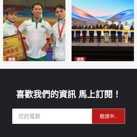
澳聞
澳聞
泰拳健兒關偉豪全錦賽奪亞軍
華億聯手澳科大發布魚鱗膠原
2026-08-08
蛋白肽科研成果
2026-08-08
喜歡我們的資訊 馬上訂閱！