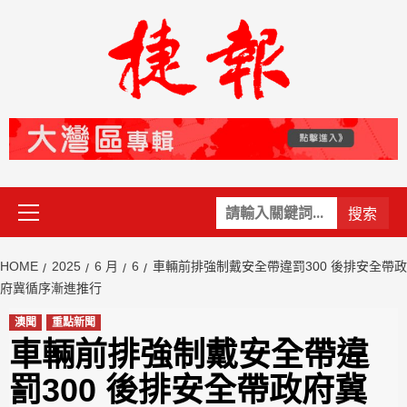
Skip
to
content
Primary
關
Menu
鍵
字:
HOME
2025
6 月
6
車輛前排強制戴安全帶違罰300 後排安全帶政
府冀循序漸進推行
澳聞
重點新聞
車輛前排強制戴安全帶違
罰300 後排安全帶政府冀