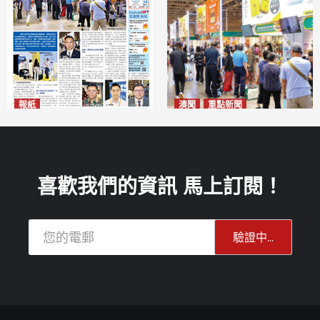
報紙
澳聞
重點新聞
2026年8月10日版面
粵澳名優展四天料九萬人次入
2026-08-10
場 招商局：近卅企業有意落戶
澳門
2026-08-10
喜歡我們的資訊 馬上訂閱！