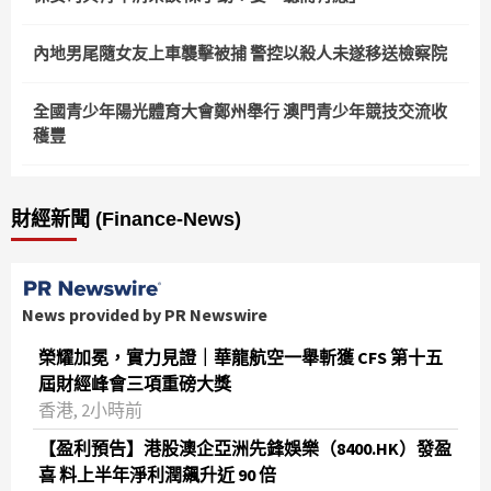
內地男尾隨女友上車襲擊被捕 警控以殺人未遂移送檢察院
全國青少年陽光體育大會鄭州舉行 澳門青少年競技交流收
穫豐
財經新聞 (Finance-News)
News provided by PR Newswire
榮耀加冕，實力見證｜華龍航空一舉斬獲 CFS 第十五
屆財經峰會三項重磅大獎
香港, 2小時前
【盈利預告】港股澳企亞洲先鋒娛樂（8400.HK）發盈
喜 料上半年淨利潤飆升近 90 倍