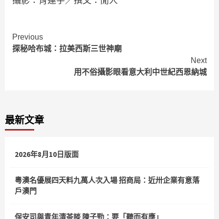
攝影：肖連宇／撰文：閒人
Continue
Previous
探秘哈布城：拉美西斯三世神廟
Reading
Next
用不俗攝影眼看意大利中世紀西恩納城
最新文章
2026年8月10日版面
粵澳名優展四天料九萬人次入場 招商局：近卅企業有意落
戶澳門
保安司與青年清茶談 陳子勁：要「聽而有應」