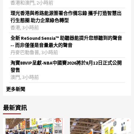
香港和澳門, 2小時前
理光香港與希路能源簽署合作備忘錄 攜手打造智慧出
行生態圈 助力企業綠色轉型
香港, 3小時前
全新 ReSound Sensia™ 助聽器能提升您想聽到的聲音
-- 而非僅僅是音量最大的聲音
丹麥巴勒魯普, 3小時前
淘寶88VIP呈獻-NBA中國賽2026將於8月12日正式公開
發售
澳門, 3小時前
更多新聞
最新資訊