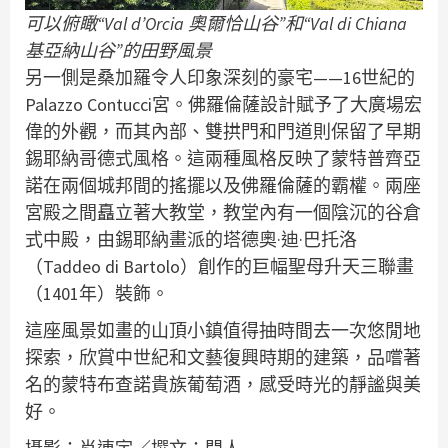
可以俯瞰“Val d’Orcia 奧爾恰山谷”和“Val di Chiana
基亞納山谷”的田野風景
另一側是桑加羅令人印象深刻的豪宅——16世紀的
Palazzo Contucci宮。佛羅倫薩設計賦予了大廣場宏
偉的外觀，而其內部、雙拱門和門道則保留了早期
錫耶納哥德式風格。這兩種風格反映了蒙特普齊亞
諾在兩個城邦間的搖擺以及佛羅倫薩的霸權。兩座
宮殿之間矗立著大教堂，教堂內有一個陰沉的谷倉
式中殿，由錫耶納畫派的塔德奧·迪·巴托洛
（Taddeo di Bartolo）創作的巨幅聖母升天三聯畫
（1401年）裝飾。
這座風景如畫的山頂小鎮值得抽時間去一次悠閒地
探索，欣賞中世紀和文藝復興時期的建築，品嚐著
名的蒙特布查諾貴族葡萄酒，感受時光的靜謐與美
好。