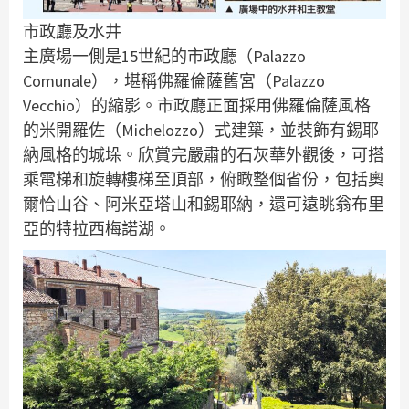
市政廳及水井
主廣場一側是15世紀的市政廳（Palazzo
Comunale），堪稱佛羅倫薩舊宮（Palazzo
Vecchio）的縮影。市政廳正面採用佛羅倫薩風格
的米開羅佐（Michelozzo）式建築，並裝飾有錫耶
納風格的城垛。欣賞完嚴肅的石灰華外觀後，可搭
乘電梯和旋轉樓梯至頂部，俯瞰整個省份，包括奧
爾恰山谷、阿米亞塔山和錫耶納，還可遠眺翁布里
亞的特拉西梅諾湖。