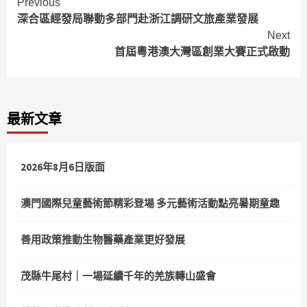
Continue
Previous
深合區經發局聯動多部門赴浙江調研文旅產業發展
Reading
Next
首屆粵港澳大灣區創業大賽正式啟動
最新文章
2026年8月6日版面
澳門國際兒童藝術節精彩登場 多元藝術活動點亮暑期童趣
善用政策推動生物醫藥產業更好發展
茂縣牛尾村｜一場延續千年的羌族轉山盛會