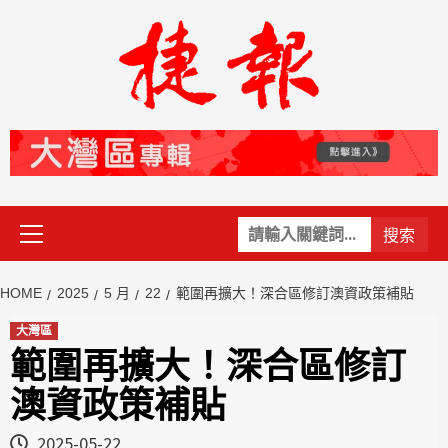
Skip
to
content
Primary
關
Menu
鍵
字:
HOME
2025
5 月
22
範圍再擴大！深合區修訂澳資政策補貼
大灣區
範圍再擴大！深合區修訂
澳資政策補貼
2025-05-22