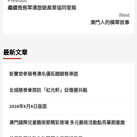
Continue
Previous
繼續推進琴澳旅遊產業協同發展
Reading
Next
澳門人的橫琴故事
最新文章
新寶堂參展粵澳名優拓闊銷售渠道
全城慈善會探訪「虹光軒」促傷健共融
2026年8月6日版面
澳門國際兒童藝術節精彩登場 多元藝術活動點亮暑期童趣