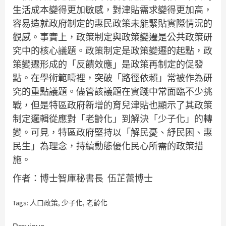
生活成本變得更加敏感，對津貼需求變得更加高，
容易造就政府制定的惠民政策未能緊貼實際情況的
觀感。事實上，政策制定與政策變遷是公共政策研
究中的核心議題。政策制定是政策變遷的起點，政
策變遷形成的「反饋效應」是政策再制定的促發
點。在學術範疇裡，突破「路徑依賴」常被作為研
究的重點議題。儘管該議題在實踐中常面臨不少挑
戰，但是特區政府新增的育兒津貼也顯示了其政策
制定邏輯從應對「老齡化」到解決「少子化」的轉
變。可見，特區政府堅持以「解民憂、紓民困、惠
民生」為理念，持續動態優化民心所需的政策措
施。
作者：博士智庫秘書長 伍芷蕾博士
Tags:
人口政策
,
少子化
,
老齡化