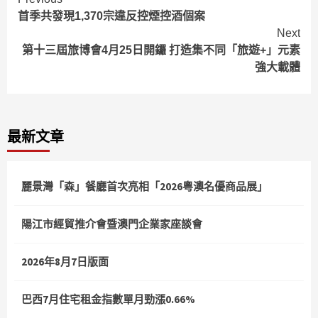
Continue
首季共發現1,370宗違反控煙控酒個案
Reading
Next
第十三屆旅博會4月25日開鑼 打造集不同「旅遊+」元素
強大載體
最新文章
麗景灣「森」餐廳首次亮相「2026粵澳名優商品展」
陽江市經貿推介會暨澳門企業家座談會
2026年8月7日版面
巴西7月住宅租金指數單月勁漲0.66%