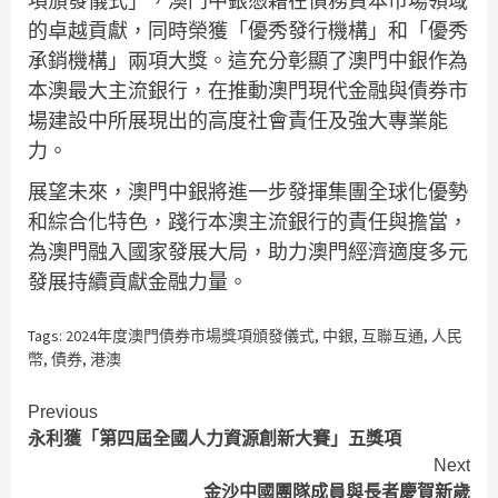
項頒發儀式」，澳門中銀憑藉在債務資本市場領域
的卓越貢獻，同時榮獲「優秀發行機構」和「優秀
承銷機構」兩項大獎。這充分彰顯了澳門中銀作為
本澳最大主流銀行，在推動澳門現代金融與債券市
場建設中所展現出的高度社會責任及強大專業能
力。
展望未來，澳門中銀將進一步發揮集團全球化優勢
和綜合化特色，踐行本澳主流銀行的責任與擔當，
為澳門融入國家發展大局，助力澳門經濟適度多元
發展持續貢獻金融力量。
Tags:
2024年度澳門債券市場獎項頒發儀式
,
中銀
,
互聯互通
,
人民
幣
,
債券
,
港澳
Continue
Previous
永利獲「第四屆全國人力資源創新大賽」五獎項
Reading
Next
金沙中國團隊成員與長者慶賀新歲