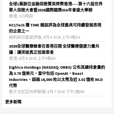
全球1萬餘位金融保險菁英齊聚香港----第十六屆世界
華人保險大會暨2026國際龍獎IDA年會盛大舉辦
香港, 5小時前
HCLTech 獲 TIME 雜誌評為全球最具可持續發展表現
的企業之一
紐約和印度諾伊達, 8月 8 2026 上午9點54
2026全球醫療峰會在香港召開 全球醫療健康力量共
議：讓突破真正抵達患者
香港, 8月 8 2026 上午9點00
Eightco Holdings (NASDAQ: ORBS) 公布其總持倉量約
為 3.78 億美元，當中包括 OpenAI、Beast
Industries、超過 16,000 枚以太幣及近 3.02 億枚 WLD
代幣
賓夕法尼亞州伊斯頓, 8月 7 2026 下午3點08
更多新聞