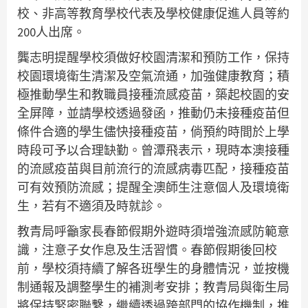
校、非高等教育學校代表及學校健康促進人員等約
200人出席。
龔志明提醒學校須做好校園清潔和預防工作，保持
校園環境衛生清潔及空氣流通，加強健康教育；積
極推動學生和教職員接種流感疫苗，築起校園的安
全屏障，並請學校透過發函，推動仍未接種疫苗但
條件合適的學生儘快接種疫苗，倘預約時間於上學
時段可予以合理缺勤。曾潭飛表示，現時本澳接種
的流感疫苗與目前流行的流感病毒匹配，接種疫苗
可有效預防流感；提醒全澳師生注意個人及環境衛
生，若有不適須及時就診。
教青局呼籲家長春節假期外遊時須增強流感防範意
識，注意子女作息及生活習慣。春節假期後回校
前，學校須持續了解各班學生的身體情況，並按機
制通報及調整學生的補測考安排；教青局與衛生局
將保持緊密聯繫，繼續透過跨部門的協作機制，推