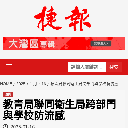
Skip
to
content
Primary
關
Menu
鍵
字:
HOME
2025
1 月
16
教青局聯同衛生局跨部門與學校防流感
澳聞
教青局聯同衛生局跨部門
與學校防流感
2025-01-16