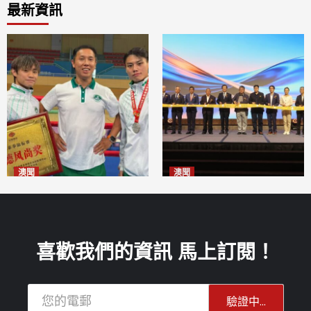
最新資訊
澳聞
澳聞
泰拳健兒關偉豪全錦賽奪亞軍
華億聯手澳科大發布魚鱗膠原
2026-08-08
蛋白肽科研成果
2026-08-08
喜歡我們的資訊 馬上訂閱！