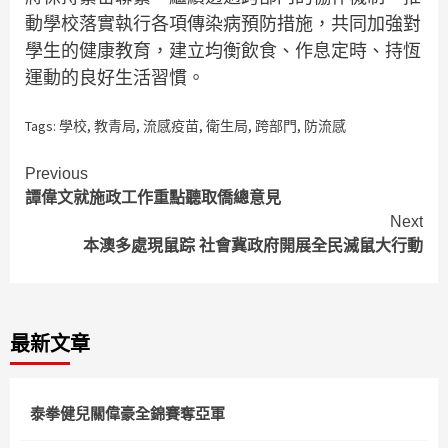
動學校落實執行各項傳染病預防措施，共同加強對
學生的健康教育，建立均衡飲食、作息定時、持恆
運動的良好生活習慣。
Tags:
學校
,
教青局
,
流感疫苗
,
衛生局
,
跨部門
,
防流感
Continue
Previous
譚偉文就施政工作重點聽取僑總意見
Reading
Next
本澳多處現鼠踪 社會冀政府開展全民滅鼠大行動
最新文章
泰拳健兒關偉豪全錦賽奪亞軍