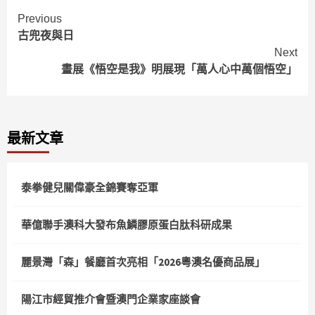
Continue
Previous
古兜夜與日
Reading
Next
畫展《悟空是我》明展現「萬人心中萬個悟空」
最新文章
泰拳健兒關偉豪全錦賽奪亞軍
華億聯手澳科大發布魚鱗膠原蛋白肽科研成果
麗景灣「森」餐廳首次亮相「2026粵澳名優商品展」
陽江市經貿推介會暨澳門企業家座談會