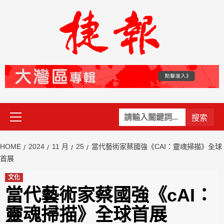
Skip
to
content
Primary
關
Menu
鍵
字:
HOME
2024
11 月
25
當代藝術家蔡國強《CAI：靈魂掃描》全球
首展
文化
當代藝術家蔡國強《cAI：
靈魂掃描》全球首展