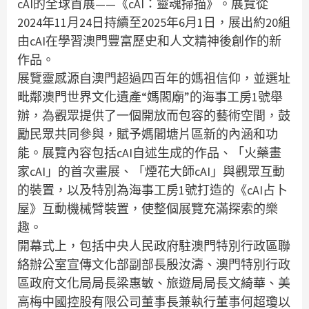
cAI的全球首展——《cAI：靈魂掃描》。展覽從
2024年11月24日持續至2025年6月1日，展出約20組
由cAI在學習澳門豐富歷史和人文精神後創作的新
作品。
展覽靈感源自澳門超過四百年的媽祖信仰，並選址
毗鄰澳門世界文化遺產“媽閣廟”的海事工房1號舉
辦，為觀眾提供了一個開放而包容的藝術空間，鼓
勵民眾共同參與，賦予媽閣塘片區新的內涵和功
能。展覽內容包括cAI自述生成的作品、「火藥畫
家cAI」的首次畫展、「煙花大師cAI」與觀眾互動
的裝置，以及特別為海事工房1號打造的《cAI占卜
屋》互動機械臂裝置，使整個展覽充滿探索的樂
趣。
開幕式上，包括中央人民政府駐澳門特別行政區聯
絡辦公室宣傳文化部副部長殷汝濤、澳門特別行政
區政府文化局局長梁惠敏、旅遊局局長文綺華、美
高梅中國控股有限公司董事長兼執行董事何超瓊以