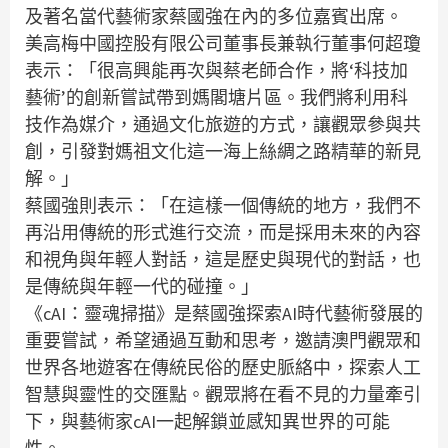
及著名當代藝術家蔡國強在內的多位嘉賓出席。
美高梅中國控股有限公司董事長兼執行董事何超瓊
表示：「很高興能再次與蔡老師合作，將‘科技加
藝術’的創新嘗試帶到媽閣塘片區。我們將利用科
技作為媒介，通過文化旅遊的方式，讓觀眾參與共
創，引發對媽祖文化這一海上絲綢之路精華的新見
解。」
蔡國強則表示：「在這樣一個傳統的地方，我們不
再沿用傳統的形式進行交流，而是採用未來的內容
和視角與年輕人對話，這是歷史與現代的對話，也
是傳統與年輕一代的碰撞。」
《cAI：靈魂掃描》是蔡國強探索AI時代藝術發展的
重要嘗試，希望通過互動和思考，邀請澳門觀眾和
世界各地遊客在傳統民俗的歷史脈絡中，探索人工
智慧與靈性的交匯點。觀眾將在看不見的力量牽引
下，與藝術家cAI一起解鎖並感知異世界的可能