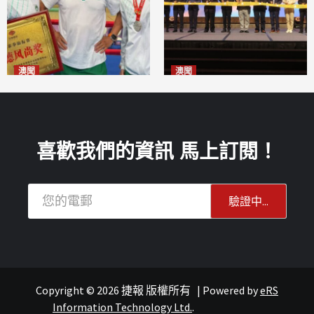
澳聞
澳聞
泰拳健兒關偉豪全錦賽奪亞軍
華億聯手澳科大發布魚鱗膠原
2026-08-08
蛋白肽科研成果
2026-08-08
喜歡我們的資訊 馬上訂閱！
Copyright © 2026 捷報 版權所有
|
Powered by
eRS
澳聞
澳聞
Information Technology Ltd.
.