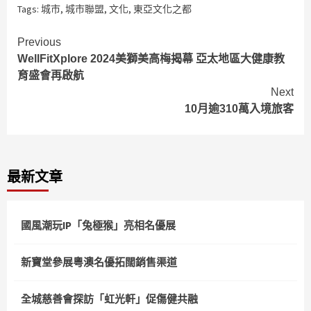
Tags:
城市
,
城市聯盟
,
文化
,
東亞文化之都
Continue
Previous
WellFitXplore 2024美獅美高梅揭幕 亞太地區大健康教
Reading
育盛會再啟航
Next
10月逾310萬入境旅客
最新文章
國風潮玩IP「兔極猴」亮相名優展
新寶堂參展粵澳名優拓闊銷售渠道
全城慈善會探訪「虹光軒」促傷健共融