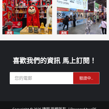
澳聞
澳聞
國風潮玩IP「兔極猴」亮相名
新寶堂參展粵澳名優拓闊銷售
優展
渠道
2026-08-06
2026-08-06
喜歡我們的資訊 馬上訂閱！