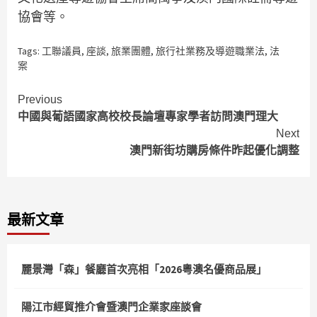
協會等。
Tags:
工聯議員
,
座談
,
旅業團體
,
旅行社業務及導遊職業法
,
法
案
Continue
Previous
中國與葡語國家高校校長論壇專家學者訪問澳門理大
Reading
Next
澳門新街坊購房條件昨起優化調整
最新文章
麗景灣「森」餐廳首次亮相「2026粵澳名優商品展」
陽江市經貿推介會暨澳門企業家座談會