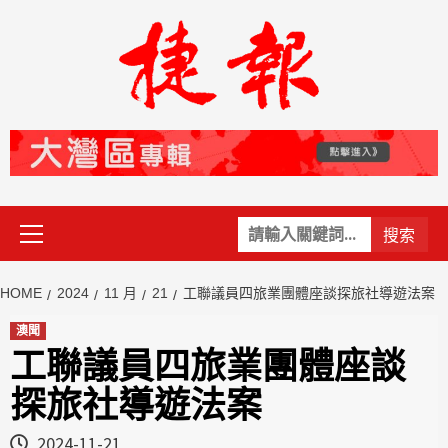
Skip
to
content
Primary
關
Menu
鍵
字:
HOME
2024
11 月
21
工聯議員四旅業團體座談探旅社導遊法案
澳聞
工聯議員四旅業團體座談
探旅社導遊法案
2024-11-21