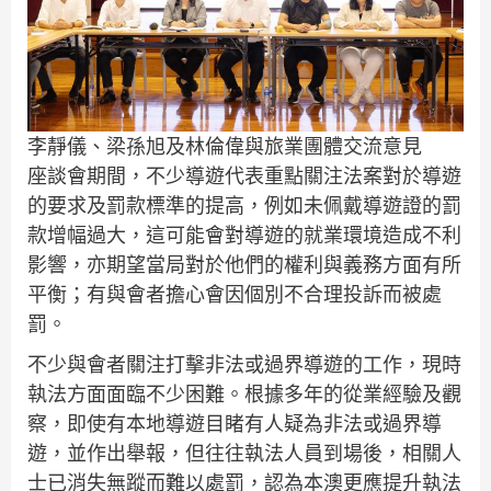
李靜儀、梁孫旭及林倫偉與旅業團體交流意見
座談會期間，不少導遊代表重點關注法案對於導遊
的要求及罰款標準的提高，例如未佩戴導遊證的罰
款增幅過大，這可能會對導遊的就業環境造成不利
影響，亦期望當局對於他們的權利與義務方面有所
平衡；有與會者擔心會因個別不合理投訴而被處
罰。
不少與會者關注打擊非法或過界導遊的工作，現時
執法方面面臨不少困難。根據多年的從業經驗及觀
察，即使有本地導遊目睹有人疑為非法或過界導
遊，並作出舉報，但往往執法人員到場後，相關人
士已消失無蹤而難以處罰，認為本澳更應提升執法