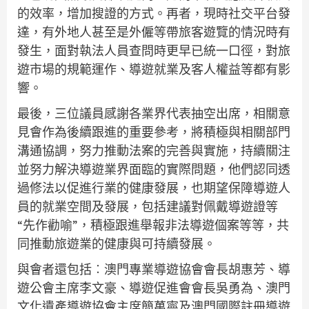
的效率，增加搜證的方式。再者，現時社交平台發
達，有外地人甚至是外僱等帶旅客遊覽的情況時有
發生，面對執法人員查問時更早已統一口徑，對旅
遊市場的規範運作、導遊就業及客人權益等都有影
響。
最後，三位議員感謝各業界代表抽空出席，相關意
見會作為後續跟進的重要參考，將積極與相關部門
溝通協調，努力推動法案的完善與實施，持續關注
並努力解決導遊業界面臨的實際問題，他們認同透
過修法以促進行業的健康發展，也期望保障導遊人
員的就業空間及發展，包括建議對佩戴導遊證等
“先作勸喻”，積極跟進舉報非法導遊個案等等，共
同推動旅遊業的健康與可持續發展。
與會者還包括︰澳門專業導遊協會會長胡惠芳、導
遊公會主席李文豪、導遊促進會會長吳勇為、澳門
文化遺產導遊協會主席簡萬寧及澳門國際註冊導遊