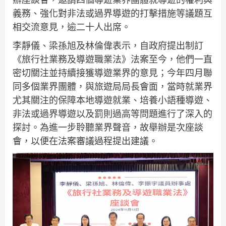
義務、強化對非法或過界導遊的打擊措施等議題互
相交流意見，逾二十人出席。
李靜儀、梁孫旭及林倫偉表示，自政府提出制訂
《旅行社業務及導遊職業法》法案至今，他們一直
密切關注並持續接獲導遊業界的意見；今年四月聯
同多個業界團體，與旅遊局局長會面，當時就業界
尤其關注的保障本地導遊就業、培養小語種導遊、
非法或過界導遊以及罰則過高等問題進行了深入的
探討。為進一步聆聽業界聲音，故舉辦是次座談
會，以便在法案審議過程提出建議。