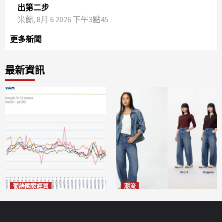
出第二步
米蘭, 8月 6 2026 下午3點45
更多新聞
最新資訊
葡語國家經貿
潮流
巴西7月住宅租金指數單月勁
今秋日港澳潮人瘋搶「彎刀
漲0.66%
褲」