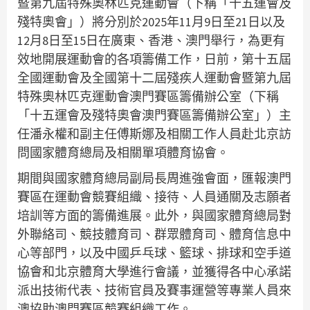
暨第九屆特殊奧林匹克運動會（下稱「十五運會及
殘特奧會」）將分別於2025年11月9日至21日以及
12月8日至15日在廣東、香港、澳門舉行，為更有
效地開展運動會的各項籌備工作，日前，第十五屆
全國運動會及全國第十二屆殘疾人運動會暨第九屆
特殊奧林匹克運動會澳門賽區籌備辦公室（下稱
「十五運會及殘特奧會澳門賽區籌備辦公室」）主
任潘永權和副主任傅斯娜及相關工作人員赴北京訪
問國家體育總局及相關單項體育協會。
期間與國家體育總局副局長周進強會面，匯報澳門
賽區在運動會競賽組織、接待、人員通關及志願者
培訓等方面的籌備進展。此外，與國家體育總局對
外聯絡司、競技體育司、群眾體育司、體育信息中
心等部門，以及中國乒乓球、籃球、排球和空手道
協會和北京體育大學進行會議，並獲得各中心承諾
派出技術代表、技術官員及賽事運營等專業人員來
澳協助澳門賽區競賽組織工作。