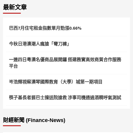
最新文章
巴西7月住宅租金指數單月勁漲0.66%
今秋日港澳潮人瘋搶「彎刀褲」
一連四日粵澳名優商品展開鑼 搭建務實高效商貿合作服務
平台
岑浩輝視察澳琴國際教育（大學）城第一期項目
筷子基長者捱巴士撞送院搶救 涉事司機通過酒精呼氣測試
財經新聞 (Finance-News)