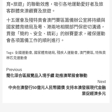
育+旅遊」的聯動效應，吸引各地運動愛好者及旅
客群體來澳觀賽及旅遊。
十五運會及殘特奧會澳門賽區籌備辦公室將持續與
國家體育總局及粵、港兩地相關部門保密切溝通，
貫徹「簡約、安全、精彩」的辦賽要求，確保運動
會各項籌備工作的順利進行。
Tags:
全國運動會
,
國家體育總局
,
殘疾人運動會
,
澳門賽區
,
特殊奧
林匹克運動會
Continue
Previous
簡化深合區展覽品入境手續 助推澳琴展會聯動
Reading
Next
中央在澳發行50億元人民幣國債 支持本澳發展現代金融
業促經濟多元