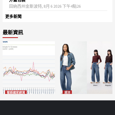
田納西州金斯波特, 8月 6 2026 下午4點26
更多新聞
最新資訊
葡語國家經貿
潮流
巴西7月住宅租金指數單月勁
今秋日港澳潮人瘋搶「彎刀
漲0.66%
褲」
2026-08-07
2026-08-07