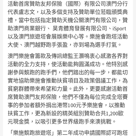
活動首席贊助友邦保險（國際）有限公司澳門分行
代表盧志文，以及多個支持及贊助單位蒞臨頒獎典
禮，當中包括指定贊助天機公關澳門有限公司，贊
助澳門商業銀行、 昊青體育發展有限公司、iSport
以及澳門旅遊塔會展娛樂中心等。樂施會跑塔活動
大使、澳門越野跑手張盈，亦到場為選手打氣。
澳門樂施會籌款及傳訊總監王灝鳴衷心感激各界對
活動的全力支持，使活動能夠圓滿成功。他特別感
謝參與競跑的跑手們，他們踏出的每一步，都能切
實地協助樂施會推動扶貧項目及政策倡議工作，為
貧窮群體帶來希望和力量。此外，更要感謝活動首
席贊助澳門友邦保險，他們不僅為每位完成全塔賽
事的參加者額外捐出港幣100元予樂施會，以推動
扶貧工作，更為新設的精英組別贊助合共1,200歐
元現金獎，以吸引更多世界級跑手來澳挑戰。
「樂施競跑旅遊塔」第二年成功申請國際認可跑塔