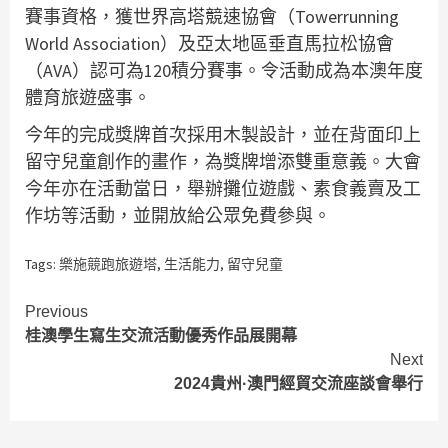
賽事資格，獲世界高塔競速協會（Towerrunning
World Association）及亞太地區垂直馬拉松協會
（AVA）認可為120積分賽事。令活動成為本澳年度
體育旅遊盛事。
今年的完成獎牌首次採用木製設計，並在背面印上
留守兒童創作的畫作，為獎牌增添雙重意義。大會
今年亦在活動當日，舉辦攤位遊戲、素食義賣及工
作坊等活動，並開放給公眾免費參與。
Tags:
樂施競跑旅遊塔
,
生活能力
,
留守兒童
Continue
Previous
桂澳學生寫生交流活動優秀作品展開幕
Reading
Next
2024貴州·澳門經貿交流座談會舉行