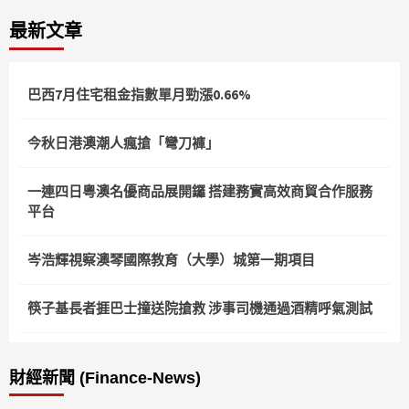
最新文章
巴西7月住宅租金指數單月勁漲0.66%
今秋日港澳潮人瘋搶「彎刀褲」
一連四日粵澳名優商品展開鑼 搭建務實高效商貿合作服務
平台
岑浩輝視察澳琴國際教育（大學）城第一期項目
筷子基長者捱巴士撞送院搶救 涉事司機通過酒精呼氣測試
財經新聞 (Finance-News)