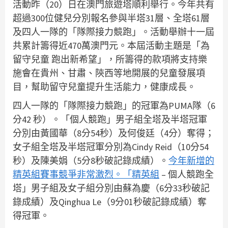
活動昨（20）日在澳門旅遊塔順利舉行。今年共有
超過300位健兒分別報名參與半塔31層、全塔61層
及四人一隊的「隊際接力競跑」。活動舉辦十一屆
共累計籌得近470萬澳門元。本屆活動主題是「為
留守兒童 跑出新希望」，所籌得的款項將支持樂
施會在貴州、甘肅、陝西等地開展的兒童發展項
目，幫助留守兒童提升生活能力，健康成長。
四人一隊的「隊際接力競跑」的冠軍為PUMA隊（6
分42 秒）。「個人競跑」男子組全塔及半塔冠軍
分別由黃國華（8分54秒）及何俊廷（4分）奪得；
女子組全塔及半塔冠軍分別為Cindy Reid（10分54
秒）及陳美娟（5分8秒破記錄成績）。
今年新增的
精英組賽事競爭非常激烈。「精英組
– 個人競跑全
塔」男子組及女子組分別由蘇為慶（6分33秒破記
錄成績）及Qinghua Le（9分01秒破記錄成績）奪
得冠軍。