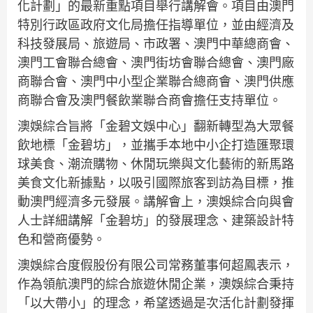
化計劃」的最新重點項目舉行講解會。項目由澳門
特別行政區政府文化局擔任指導單位，並由經濟及
科技發展局、旅遊局、市政署、澳門中華總商會、
澳門工會聯合總會、澳門街坊會聯合總會、澳門廠
商聯合會、澳門中小型企業聯合總商會、澳門供應
商聯合會及澳門餐飲業聯合商會擔任支持單位。
澳娛綜合旨將「金碧文娛中心」翻新轉型為大眾餐
飲地標「金碧坊」，並攜手本地中小企打造匯聚環
球美食、潮流購物、休閒玩樂與文化藝術的新馬路
美食文化新據點，以吸引國際旅客到訪為目標，推
動澳門經濟多元發展。講解會上，澳娛綜合向與會
人士詳細講解「金碧坊」的發展理念、建築設計特
色和營商優勢。
澳娛綜合度假股份有限公司常務董事何超鳳表示，
作為領航澳門的綜合旅遊休閒企業，澳娛綜合秉持
「以大帶小」的理念，希望透過是次活化計劃發揮