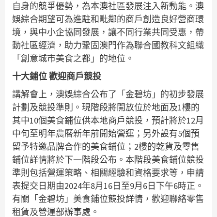
自身的競爭優勢，為本澳社區發展注入新動能。澳
娛綜合期望可為進駐和毗鄰的商戶創造良好營商環
境，與中小企協同發展，讓不同行業共同受惠，帶
動社區經濟，助力鞏固澳門作為聯合國教科文組織
「創意城市美食之都」的地位。
十大鋪位
歡迎商戶競投
講解會上，澳娛綜合公布了「金碧坊」的初步發展
計劃及競投準則。現階段將開放位於地面及1樓的
其中10個美食鋪位供本地商戶競投，預計將於12月
中旬至明年農曆新年前開始營運；另外設有5個預
留予特邀品牌合作的美食鋪位；2樓的乾貨及零售
鋪位詳情將於下一階段公布。本階段美食鋪位競投
準則包括營運策略、相關經驗和資格要求等，申請
表提交日期由2024年8月16日至9月6日下午6時正。
有關「金碧坊」美食鋪位競投詳情，歡迎聯絡零售
租賃及營運部辦事處。