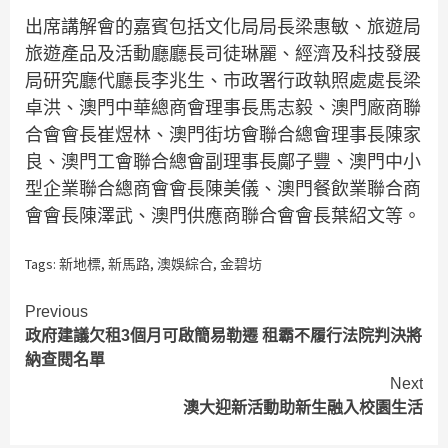
出席講解會的嘉賓包括文化局局長梁惠敏、旅遊局
旅遊產品及活動廳廳長司徒琳麗、經濟及科技發展
局研究廳代廳長李兆生、市政署行政執照處處長梁
卓洪、澳門中華總商會理事長馬志毅、澳門廠商聯
合會會長崔煜林、澳門街坊會聯合總會理事長陳家
良、澳門工會聯合總會副理事長鄺子豐、澳門中小
型企業聯合總商會會長陳美儀、澳門餐飲業聯合商
會會長陳澤武、澳門供應商聯合會會長葉紹文等。
Tags:
新地標
,
新馬路
,
澳娛綜合
,
金碧坊
Continue
Previous
政府建議欠租3個月可啟簡易勒遷 租霸不履行法院判決將
Reading
納查閱名單
Next
澳大迎新活動助新生融入校園生活