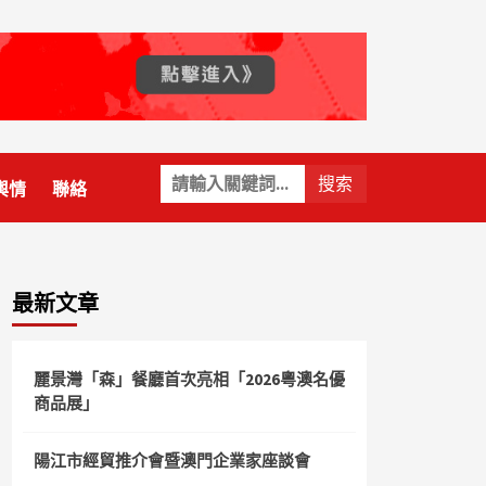
關
輿情
聯絡
鍵
字:
最新文章
麗景灣「森」餐廳首次亮相「2026粵澳名優
商品展」
陽江市經貿推介會暨澳門企業家座談會