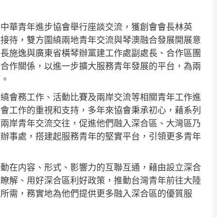
訪中華青年進步協會舉行座談交流，獲創會會長林英
情接待，雙方圍繞兩地青年交流與琴澳融合發展開展意
事長施逸與廣東省橫琴辦黨建工作處副處長、合作區團
結合作關係，以進一步擴大服務青年發展的平台，為兩
持。
圍繞會務工作、活動比賽及兩岸交流等相關青年工作進
協會工作的重視和支持，多年來協會秉承初心，藉系列
動兩岸青年交流交往，促進他們融入深合區、大灣區乃
立辦事處，搭建起服務青年的堅實平台，引領更多青年
活動在内容、形式、影響力的互聯互通，藉由設立深合
年瞭解、用好深合區利好政策，推動台灣青年前往大陸
想所需，務實地為他們提供更多融入深合區的優質服