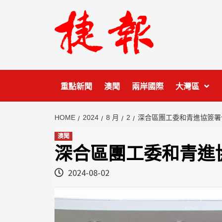
Skip
to
content
重點新聞
澳聞
兩岸國際
大灣區
HOME
2024
8 月
2
深合區團工委和青進協簽署
澳聞
深合區團工委和青進
2024-08-02