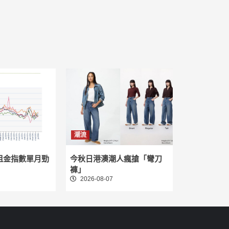
潮流
租金指數單月勁
今秋日港澳潮人瘋搶「彎刀
褲」
2026-08-07