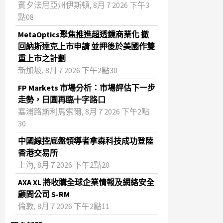
賓夕法尼亞州伊斯頓, 8月 7 2026 下午3
點08
MetaOptics聚焦推進超透鏡商業化 撤
回納斯達克上市申請 並押後於美國作雙
重上市之計劃
新加坡, 8月 7 2026 下午2點30
FP Markets 市場分析：市場評估下一步
走勢，日圓再臨十字路口
塞浦路斯利馬索爾, 8月 7 2026 下午2點
30
中國線控底盤領導者拿森科技成功登陸
香港交易所
上海, 8月 7 2026 下午2點20
AXA XL 將收購全球企業情報及網絡安全
顧問公司 S-RM
倫敦, 8月 7 2026 下午2點11