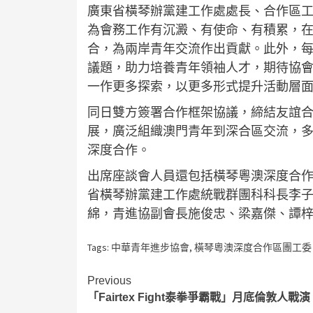
廣東省橫琴辦黨建工作處處長、合作區
為會務工作有沉澱、有使命、有積累，
合，為兩岸青年交流作出貢獻。此外，
議題，助力培養青年領袖人才，期待協
一作更多探索，以更多形式提升活動層
同日雙方簽署合作框架協議，締結友誼
展，廣泛組織澳門青年到深合區交流，
深度合作。
出席座談會人員還包括橫琴粵澳深度合
省橫琴辦黨建工作處統戰群團科科長李
綿，青進協副會長施俊忠、梁嘉傑、譚
Tags:
中華青年進步協會
,
橫琴粵澳深度合作區團工委
Continue
Previous
「Fairtex Fight泰拳爭霸戰」月底倫敦人戰演
Reading