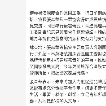
橫琴粵澳深度合作區團工委一行日前到
培，會長張森華及一眾協會骨幹成員熱
見交流。同日舉行簽署儀式，青進協理
工委副書記馬昱簽署合作框架協議，締
地青年提供更豐富的資源和更有力的支
林英培、張森華等協會主要負責人分別
行了介紹。林英培感謝深合區團工委對
品牌活動用心搭建服務青年的平台，推
至國家發展大局。今年更將於深合區設
發揮所長，把握國家發展機遇。
張森華表示，未來將加大力度促進品牌
區辦事處充分發揮平台作用，讓更多青
生活、學習、就業、創業，立足青年所
務，共同做好橫琴大文章。