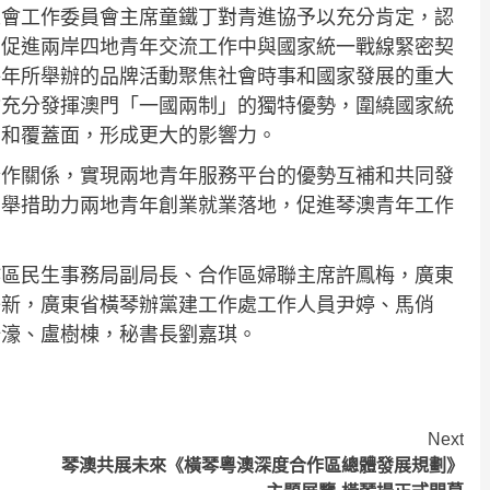
工會工作委員會主席童鐵丁對青進協予以充分肯定，認
在促進兩岸四地青年交流工作中與國家統一戰線緊密契
每年所舉辦的品牌活動聚焦社會時事和國家發展的重大
會充分發揮澳門「一國兩制」的獨特優勢，圍繞國家統
面和覆蓋面，形成更大的影響力。
合作關係，實現兩地青年服務平台的優勢互補和共同發
多舉措助力兩地青年創業就業落地，促進琴澳青年工作
作區民生事務局副局長、合作區婦聯主席許鳳梅，廣東
子新，廣東省橫琴辦黨建工作處工作人員尹婷、馬俏
梓濠、盧樹棟，秘書長劉嘉琪。
Next
琴澳共展未來《橫琴粵澳深度合作區總體發展規劃》