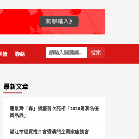
關
輿情
聯絡
鍵
字:
最新文章
麗景灣「森」餐廳首次亮相「2026粵澳名優
商品展」
陽江市經貿推介會暨澳門企業家座談會