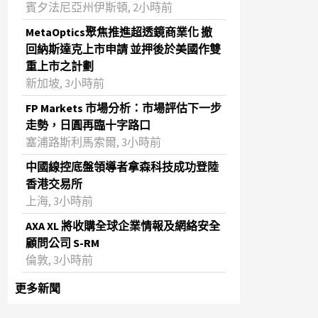
賓夕法尼亞州伊斯頓, 2小時前
MetaOptics聚焦推進超透鏡商業化 撤
回納斯達克上市申請 並押後於美國作雙
重上市之計劃
新加坡, 3小時前
FP Markets 市場分析：市場評估下一步
走勢，日圓再臨十字路口
塞浦路斯利馬索爾, 3小時前
中國線控底盤領導者拿森科技成功登陸
香港交易所
上海, 3小時前
AXA XL 將收購全球企業情報及網絡安全
顧問公司 S-RM
倫敦, 3小時前
更多新聞