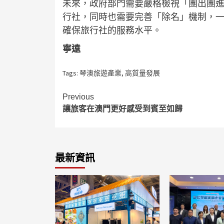
未來，政府部門需要嚴格檢視「團出團
行社，同時也需要完善「除名」機制，
確保旅行社的服務水平。
寧遠
Tags:
琴澳旅遊產業
,
高質量發展
Continue
Previous
讓旅客在澳門更好感受到賓至如歸
Reading
最新資訊