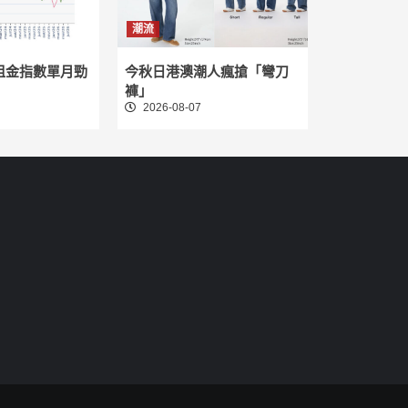
潮流
租金指數單月勁
今秋日港澳潮人瘋搶「彎刀
褲」
2026-08-07