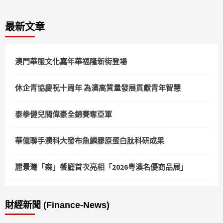
最新文章
澳門華服文化嘉年華福隆新街登場
休企青協慶祝十周年 為澳高質量發展貢獻青年智慧
泰拳健兒關偉豪全錦賽奪亞軍
華億聯手澳科大發布魚鱗膠原蛋白肽科研成果
麗景灣「森」餐廳首次亮相「2026粵澳名優商品展」
財經新聞 (Finance-News)