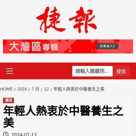
Skip
to
content
Primary
關
Menu
鍵
字:
HOME
2024
7 月
12
年輕人熱衷於中醫養生之美
潮流
年輕人熱衷於中醫養生之
美
2024-07-12