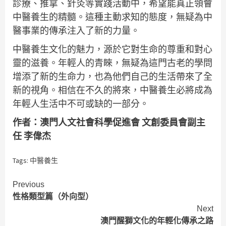
診療、推拿、針灸等實踐活動中，希望能真正領會
中醫養生的精髓。這種主動求知的態度，無疑為中
醫事業的傳承注入了新的力量。
中醫養生文化的魅力，源於它對生命的尊重和對心
靈的滋養。年輕人的青睞，無疑為這門古老的學問
增添了新的生命力，也為他們自己的生活帶來了全
新的視角。相信在不久的將來，中醫養生必將成為
年輕人生活中不可或缺的一部分。
作者：澳門人文社會科學促進會 文創委員會副主
任 李偉杰
Tags:
中醫養生
Continue
Previous
性格類型篇（外向型）
Reading
Next
澳門醒獅文化的年輕化傳承之路