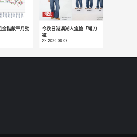
潮流
租金指數單月勁
今秋日港澳潮人瘋搶「彎刀
褲」
2026-08-07