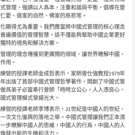
國式管理，強調以人爲本，注重和諧與平衡，倡導在管
的仁愛、道家的自然、佛家的慈悲等。
際化顯得尤為重要。我們應當將中國式管理的核心理念
有普遍價值的管理智慧。這不僅能夠幫助中國企業更好
供獨特的視角和解決方案。
式管理的理念傳播到更廣闊的領域，讓世界暸解中國，
的作用。
練營的授課老師金成哲表示，家師曾仕強教授1979年
81年出版了首部中國式管理哲學著作，開創了中國式管
。做爲弟子必當奉行曾師「時時立公心，人人憑良心，
中國式管理模式發揚光大。
練營的授課老師李博表示，21世紀是中國人的世紀，
這一次文化復興的落地之舉。中國式管理讓我們正本清
進一步暸解中國人的思維，中國人的行爲，中國人的人
業煥發出新的生機和活力。