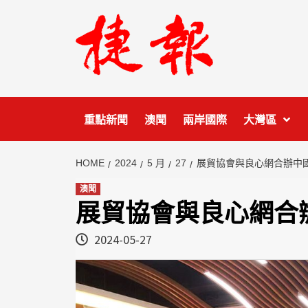
Skip
to
content
重點新聞
澳聞
兩岸國際
大灣區
HOME
2024
5 月
27
展貿協會與良心網合辦中
澳聞
展貿協會與良心網合
2024-05-27