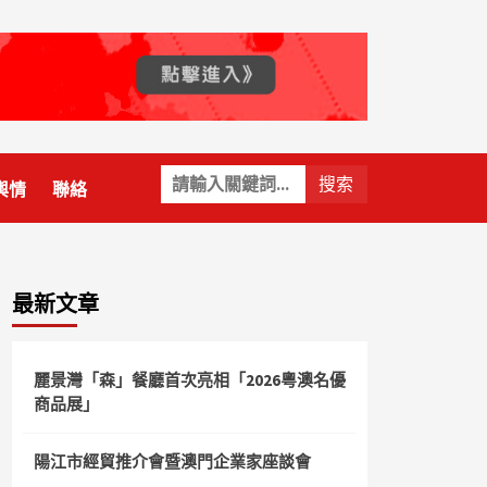
關
輿情
聯絡
鍵
字:
最新文章
麗景灣「森」餐廳首次亮相「2026粵澳名優
商品展」
陽江市經貿推介會暨澳門企業家座談會