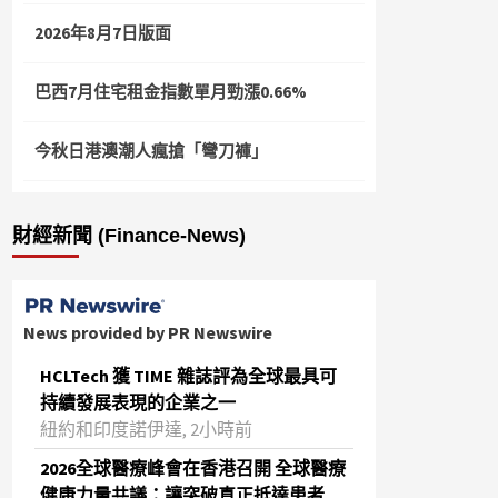
2026年8月7日版面
巴西7月住宅租金指數單月勁漲0.66%
今秋日港澳潮人瘋搶「彎刀褲」
財經新聞 (Finance-News)
News provided by PR Newswire
HCLTech 獲 TIME 雜誌評為全球最具可
持續發展表現的企業之一
紐約和印度諾伊達, 2小時前
2026全球醫療峰會在香港召開 全球醫療
健康力量共議：讓突破真正抵達患者