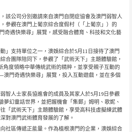
樂，該公司分別邀請來自澳門自閉症協會及澳門弱智人
人，參觀在澳門上葡京綜合度假村（「上葡京」）的
門奇遇快樂尋」展覽，感受融合體育、科技和文化藝
活動」支持單位之一，澳娛綜合於5月11日接待了澳門
娛綜合團隊陪同下，參觀了「武術天下」主題體驗館，
全新角度領略中華傳統武術的精粹，並享受親子互動的
—澳門奇遇快樂尋」展覽，投入互動遊戲，並在多個
弱智人士家長協進會的成員及其家人於5月19日參觀
驗夢幻童話世界，並把握機會「集郵」姆明、歌妮、
前往「武術天下」主題體驗館，享受高科技虛擬練武體
加深對澳門武術體育發展的了解。
，向社區傳遞正能量。作為植根澳門的企業，澳娛綜合