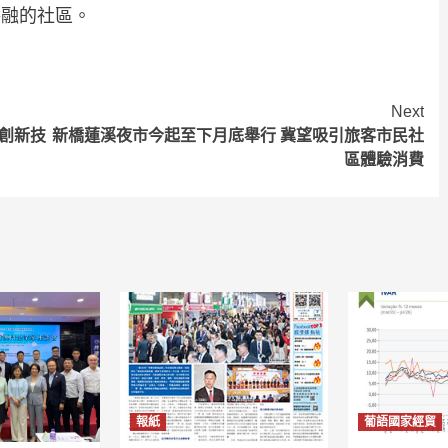
共融的社區。
Next
域創新技
新橋蓮溪夜市今起至下月底舉行 冀望吸引旅客市民社
區體驗消費
報紙
葡語國家經貿