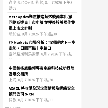
賓夕法尼亞州伊斯頓, 8月 7 2026 下午3
點08
MetaOptics聚焦推進超透鏡商業化 撤
回納斯達克上市申請 並押後於美國作雙
重上市之計劃
新加坡, 8月 7 2026 下午2點30
FP Markets 市場分析：市場評估下一步
走勢，日圓再臨十字路口
塞浦路斯利馬索爾, 8月 7 2026 下午2點
30
中國線控底盤領導者拿森科技成功登陸
香港交易所
上海, 8月 7 2026 下午2點20
AXA XL 將收購全球企業情報及網絡安全
顧問公司 S-RM
倫敦, 8月 7 2026 下午2點11