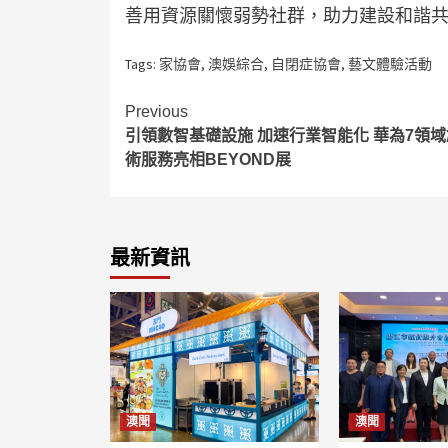
善用資源關懷弱勢社群，助力建設和諧
Tags:
家協會
,
澳娛綜合
,
自閉症協會
,
藝文體驗活動
Continue
Previous
引領數智基礎設施 加速行業智能化 華為7領
Reading
術服務亮相BEYOND展
最新資訊
澳聞
澳聞