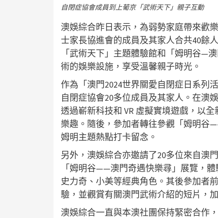
自閉症協會成員到上葡京「武術天下」親子互動
澳娛綜合昨日表示，為弱勢家庭帶來歡
士家長協進會的成員及其家人合共40餘
「武術天下」主題體驗館和「姆明谷—澳
術的娛樂設施，享受溫馨親子時光。
作為「澳門2024世界關愛自閉症日系列
自閉症協會20多位成員及其家人。在澳
透過嶄新科技和 VR 虛擬實境遊戲，以
樂趣。隨後，參加者轉往參觀「姆明谷—
姆明主題熱點打卡留念。
另外，澳娛綜合亦邀請了20多位來自澳門
「姆明谷——澳門奇遇快樂尋」展覽，體
史力奇、小美等經典角色。其後參加者
驗，並觀賞有關澳門武術介紹的短片，
澳娛綜合一直與本澳社團保持緊密合作