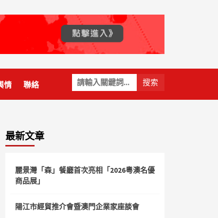
關
輿情
聯絡
鍵
字:
最新文章
麗景灣「森」餐廳首次亮相「2026粵澳名優
商品展」
陽江市經貿推介會暨澳門企業家座談會